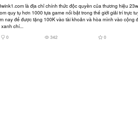
wink1.com là địa chỉ chính thức độc quyền của thương hiệu 23win
m quy tụ hơn 1000 tựa game nổi bật trong thế giới giải trí trực t
 nay để được tặng 100K vào tài khoản và hòa mình vào cộng đ
 xanh chí...
0
342
0