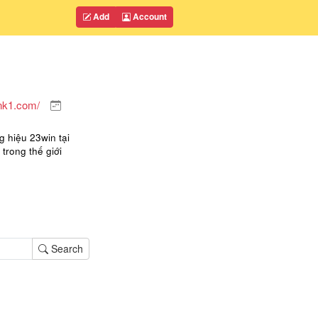
Add
Account
nk1.com/
g hiệu 23win tại
trong thế giới
Search