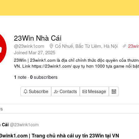
23Win Nhà Cái
@23wink1com
Cổ Nhuế, Bắc Từ Liêm, Hà Nội
23wi
Joined
Mar 27, 2025
23Win | 23wink1.com là địa chỉ chính thức độc quyền của thươn
VN. Link https://23wink1.com/ quy tụ hơn 1000 tựa game nổi bật 
1
note
·
0
subscribers
Subscribe
Contacts
Message
 Cái
@
23wink1com
3wink1.com | Trang chủ nhà cái uy tín 23Win tại VN