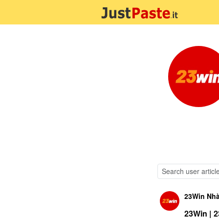
23Win Nhà
23Win | 2