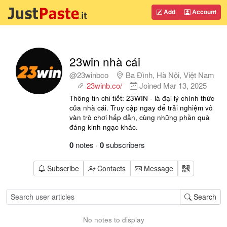
Add
Account
23win nhà cái
@23winbco
Ba Đình, Hà Nội, Việt Nam
23winb.co/
Joined
Mar 13, 2025
Thông tin chi tiết: 23WIN - là đại lý chính thức
của nhà cái. Truy cập ngay để trải nghiệm vô
vàn trò chơi hấp dẫn, cùng những phần quà
đáng kinh ngạc khác.
0
notes
·
0
subscribers
Subscribe
Contacts
Message
Search
No notes to display