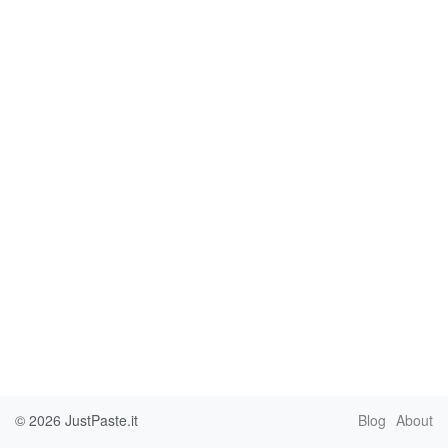
© 2026
JustPaste.it
Blog
About