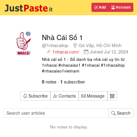
Add
Account
Nhà Cái Số 1
@1nhacaitop
Gò Vấp, Hồ Chí Minh
1nhacai.com/
Joined
Jul 12, 2024
Nhà cái số 1 - Sổ danh bạ nhà cái uy tín từ
1nhacai #nhacaiso1 #1nhacai #1nhacaitop
#nhacaiso1vietnam
0
notes
·
1
subscriber
Subscribe
Contacts
Message
Search
No notes to display