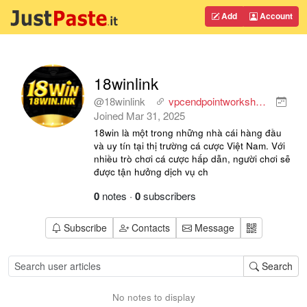
Add
Account
18winlink
@18winlink
vpcendpointworksh…
Joined
Mar 31, 2025
18win là một trong những nhà cái hàng đầu
và uy tín tại thị trường cá cược Việt Nam. Với
nhiều trò chơi cá cược hấp dẫn, người chơi sẽ
được tận hưởng dịch vụ ch
0
notes
·
0
subscribers
Subscribe
Contacts
Message
Search
No notes to display