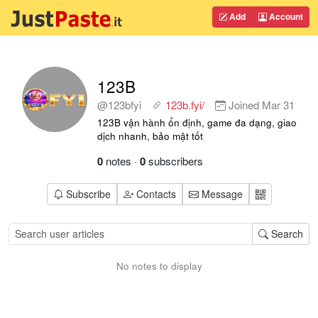
Add
Account
123B
@123bfyi
123b.fyi/
Joined
Mar 31
123B vận hành ổn định, game đa dạng, giao
dịch nhanh, bảo mật tốt
0
notes
·
0
subscribers
Subscribe
Contacts
Message
Search
No notes to display