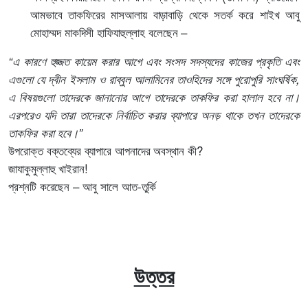
আমভাবে তাকফিরের মাসআলায় বাড়াবাড়ি থেকে সতর্ক করে শাইখ আবু
মোহাম্মদ মাকদিসী হাফিযাহুল্লাহ বলেছেন –
“এ কারণে হুজ্জত কায়েম করার আগে এবং সংসদ সদস্যদের কাজের প্রকৃতি এবং
এগুলো যে দ্বীন ইসলাম ও রাব্বুল আলামিনের তাওহিদের সঙ্গে পুরোপুরি সাংঘর্ষিক
,
এ বিষয়গুলো তাদেরকে জানানোর আগে তাদেরকে তাকফির করা হালাল হবে না।
এরপরেও যদি তারা তাদেরকে নির্বাচিত করার ব্যাপারে অনড় থাকে তখন তাদেরকে
তাকফির করা হবে
।
”
উপরোক্ত বক্তব্যের ব্যাপারে আপনাদের অবস্থান কী?
জাযাকুমুল্লাহু খাইরান!
প্রশ্নটি করেছেন – আবু সালে আত-তুর্কি
উত্তর