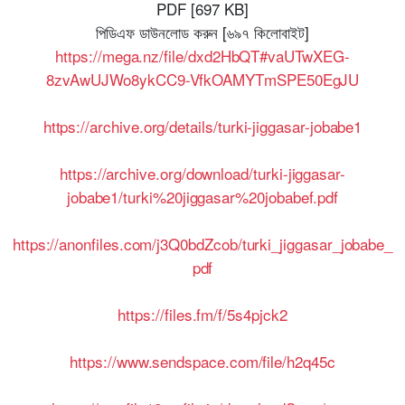
PDF [697 KB]
পিডিএফ ডাউনলোড করুন [৬৯৭ কিলোবাইট]
https://mega.nz/file/dxd2HbQT#vaUTwXEG-
8zvAwUJWo8ykCC9-VfkOAMYTmSPE50EgJU
https://archive.org/details/turki-jiggasar-jobabe1
https://archive.org/download/turki-jiggasar-
jobabe1/turki%20jiggasar%20jobabef.pdf
https://anonfiles.com/j3Q0bdZcob/turki_jiggasar_jobabe_
pdf
https://files.fm/f/5s4pjck2
https://www.sendspace.com/file/h2q45c