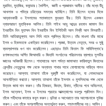
মুরাবিত, মুহাজির, কমান্ডার। ধৈর্যশীল, জ্ঞানী ও প্রজ্ঞাবান আমীর। তাঁর মধ্যে উঁচু
আখলাক ও পবিত্র চরিত্রের সমন্বয় ঘটেছিল। তিনি ছিলেন হকের দিকে
আহ্বানকারী ও ইসলামের পতাকাতলে যুদ্ধরত বীর। তিনি ছিলেন একজন
ন্যায়পরায়ণ মুহাক্কিক আলিম। তিনি শাইখ আবু আব্দুর রহমান জামাল বিন
ইবরাহীম বিন মুহাম্মদ বিন ইবরাহীম বিন ইশিতিভী আল লিব্বী আল মিসরাতী।
তিনি আতিয়াতুল্লাহ আল লিবি নামে প্রসিদ্ধ ছিলেন। তাঁর মাওলা তাঁর মাঝে
ইলম ও হিকমতকে একত্রিত করেছিলেন। প্রজ্ঞা, উত্তম নেতৃত্ব,
সবর ও সুষ্ঠু
ব্যবস্থাপনার গুণ দান করেছিলেন। এছাড়াও তিনি কিতাল ফি সাবিলিল্লাহ
’
র
রণাঙ্গনগুলোর অর্পিত জিম্মাদারি ও জিহাদি সংগঠনের পরিচালনার ব্যাপারে সুগভীর
জ্ঞানের অধিকারী ছিলেন। শাহাদাতের আগ পর্যন্ত জামাআত কায়িদাতুল জিহাদের
কেন্দ্রীয় নেতৃবৃন্দের পক্ষ থেকে অন্যান্য শাখার সাথে যোগাযোগের দায়িত্ব পালন
করেছেন। আল্লাহ তাআলা তাঁকে দূরদৃষ্টি দান করেছিলেন
,
যা লোকদেরকে
আশ্চর্যান্বিত করতো। আল্লাহ তাআলা তাঁকে ইসলাম ও মুসলিমদের পক্ষ থেকে
উত্তম জাযা দান করুন। তাঁর হিজরত, জিহাদ, রিবাত, দ্বীনের পথে অবিচলতা,
ইলম অন্বেষণ, ইলম ও ইলমের প্রচারে আত্মত্যাগের ভরপুর প্রতিদান দিন
।
তাঁকে শহীদদের কাতারে কবুল করুন। দুনিয়া ও আখেরাতে তার আলোচনাকে সুউচ্চ
করুন। এবং তাঁকে অগ্রগামীদের অন্তর্ভুক্ত করুন, পশ্চাৎগামীদের নয়। আমিন।