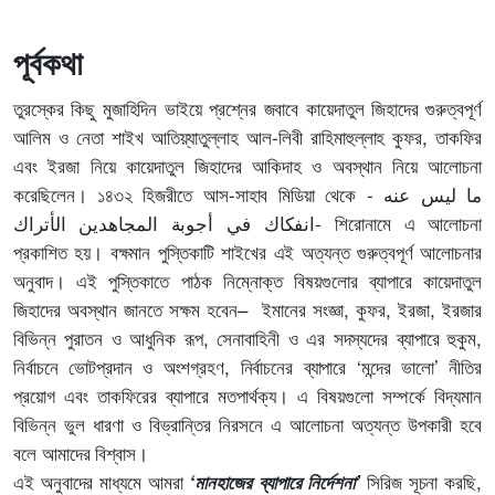
পূর্বকথা
তুরস্কের কিছু মুজাহিদিন ভাইয়ে প্রশ্নের জবাবে কায়েদাতুল জিহাদের গুরুত্বপূর্ণ
আলিম ও নেতা শাইখ আতিয়্যাতুল্লাহ আল-লিবী রাহিমাহুল্লাহ কুফর, তাকফির
এবং ইরজা নিয়ে কায়েদাতুল জিহাদের আকিদাহ ও অবস্থান নিয়ে আলোচনা
করেছিলেন। ১৪৩২ হিজরীতে আস-সাহাব মিডিয়া থেকে - ما ليس عنه
انفكاك في أجوبة المجاهدين الأتراك- শিরোনামে এ আলোচনা
প্রকাশিত হয়। বক্ষমান পুস্তিকাটি শাইখের এই অত্যন্ত গুরুত্বপূর্ণ আলোচনার
অনুবাদ। এই পুস্তিকাতে পাঠক নিম্নোক্ত বিষয়গুলোর ব্যাপারে কায়েদাতুল
জিহাদের অবস্থান জানতে সক্ষম হবেন– ইমানের সংজ্ঞা, কুফর, ইরজা, ইরজার
বিভিন্ন পুরাতন ও আধুনিক রূপ, সেনাবাহিনী ও এর সদস্যদের ব্যাপারে হুকুম,
নির্বাচনে ভোটপ্রদান ও অংশগ্রহণ, নির্বাচনের ব্যাপারে ‘মন্দের ভালো’ নীতির
প্রয়োগ এবং তাকফিরের ব্যাপারে মতপার্থক্য। এ বিষয়গুলো সম্পর্কে বিদ্যমান
বিভিন্ন ভুল ধারণা ও বিভ্রান্তির নিরসনে এ আলোচনা অত্যন্ত উপকারী হবে
বলে আমাদের বিশ্বাস।
এই অনুবাদের মাধ্যমে আমরা
সিরিজ সূচনা করছি,
‘মানহাজের ব্যাপারে নির্দেশনা’