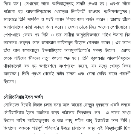
নিয়ে যান। সেখানেই তাকে আতিয়াতুল্লাহ নামটি দেওয়া হয়। এ
রপর তাঁকে
পাঠানো হয় আফগানিস্তানের খোস্তের নিকটবর্তী জাওয়ার প্রশিক্ষণকেন্দ্রে।
জাওয়ারে তিনি সামরিক ও শরঈ নানান বিষয়ে জ্ঞান অর্জন করেন। তারপর তাঁকে
জালালাবাদের কামা অঞ্চলে গমন করেন। সেখান থেকে ফিরে আসেন পেশাওয়ারে।
পেশাওয়ারে ফেরার পর তিনি ও তার সাথীরা আনুষ্ঠানিকভাবে শাইখ উসামা বিন
লাদেনের নেতৃত্ব মেনে জামাআত কায়িদাতুল জিহাদে যোগদান করেন। এর আগে
তাঁরা আল জামাআতুল ইসলামিয়্যাহ আলমুকাতিলাহ’র সদস্য ছিলেন। এরপর
থেকে শাইখের জীবনের নতুন পথচলা শুরু হয়। তিনি প্রথমবার আফগানিস্তানে
থাকাকালেই বড় বড় অপারেশনে অংশগ্রহণ করেন, যার মধ্যে খোস্ত বিজয়
অন্যতম। তিনি প্রথম থেকেই মর্টার চালনা এবং বোমা তৈরির কাজে পারদর্শী
ছিলেন।
মৌরিতানিয়ায় ইলম অর্জন
সোভিয়েত বিরোধী জিহাদ চলার সময় আল কায়েদা নেতৃবৃন্দ যুবকদের একটি দলকে
মৌরিতানিয়ায় ইলম অর্জনের জন্য পাঠানোর সিদ্ধান্ত নেন। এ দলের মধ্যে
ছিলেন শাইখ আতিয়াতুল্লাহ ও তার বন্ধু শাইখ আবু ইয়াহইয়া আল লিবি।
জিহাদের কাজকে পরিপূর্ণ শরিয়াহ’
র উপরে চালানোর জন্য এই সিদ্ধান্তটি ছিল