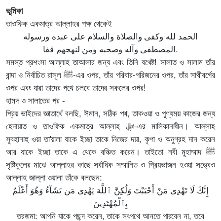
ভূমিকা
তাওফিক একমাত্র আল্লাহর পক্ষ থেকেই
الحمد لله وكفى والصلاة والسلام على عبده ورسوله
المصطفى وآله وصحبه ومن لنهجهم قفا.
সমস্ত প্রশংসা আল্লাহ তাআলার জন্য এবং তিনি যথেষ্ট! সালাত ও সালাম তাঁর
বান্দা ও নির্বাচিত রাসূল ﷺ-এর ওপর, তাঁর পরিবার-পরিজনের ওপর, তাঁর সাথীবর্গের
ওপর এবং যারা তাদের পথে চলবে তাদের সকলের ওপর!
হামদ ও সালাতের পর -
প্রিয় ভাইদের জ্ঞাতার্থে বলছি, ঈমান, সঠিক পথ, তাকওয়া ও পূণ্যময় কাজের জন্য
হেদায়াত ও তাওফিক একমাত্র আল্লাহ ﷻ-এর মালিকানাধীন। আল্লাহ
সুবহানাহু ওয়া তা'য়ালা যাকে ইচ্ছা তাকে নিজের দয়া, কৃপা ও অনুগ্রহ দান করেন
আর যাকে ইচ্ছা তাকে এ থেকে বঞ্চিত করেন। তাইতো নবী মুহাম্মাদ ﷺ
সৃষ্টিকুলের মাঝে আল্লাহর কাছে সর্বাধিক সম্মানিত ও প্রিয়ভাজন হওয়া সত্ত্বেও
আল্লাহ জাল্লা ওয়ালা তাঁকে বলছেন:
إِنَّكَ لَا تَهْدِى مَنْ أَحْبَبْتَ وَلَٰكِنَّ ٱللَّهَ يَهْدِى مَن يَشَآءُ وَهُوَ أَعْلَمُ
بِٱلْمُهْتَدِينَ
তরজমা: আপনি যাকে পছন্দ করেন, তাকে সৎপথে আনতে পারবেন না, তবে