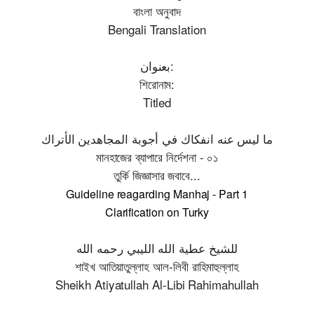
বাংলা অনুবাদ
Bengali Translation
بعنوان:
শিরোনাম:
Titled
ما ليس عنه انفكاك في أجوبة المجاهدين الأتراك
মানহাজের ব্যাপারে নির্দেশনা - ০১
তুর্কি জিজ্ঞাসার জবাবে...
Guideline reagarding Manhaj - Part 1
Clarification on Turky
للشيخ عطية الله الليبي رحمه الله
শাইখ আতিয়াতুল্লাহ আল-লিবী রাহিমাহুল্লাহ
Sheikh Atiyatullah Al-Libi Rahimahullah