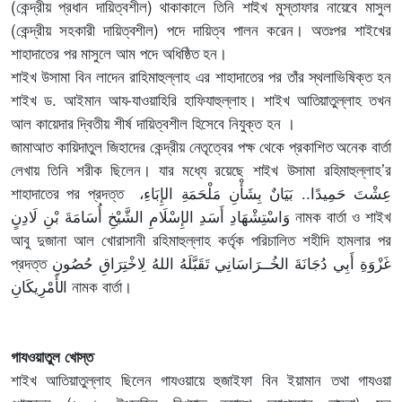
(কেন্দ্রীয় প্রধান দায়িত্বশীল) থাকাকালে তিনি শাইখ মুস্তাফার নায়েবে মাসুল
(কেন্দ্রীয় সহকারী দায়িত্বশীল) পদে দায়িত্ব পালন করেন। অতঃপর শাইখের
শাহাদাতের পর মাসুলে আম পদে অধিষ্ঠিত হন।
শাইখ উসামা বিন লাদেন রাহিমাহুল্লাহ এর শাহাদাতের পর তাঁর স্থলাভিষিক্ত হন
শাইখ ড. আইমান আয-যাওয়াহিরি হাফিযাহুল্লাহ। শাইখ আতিয়াতুল্লাহ তখন
আল কায়েদার দ্বিতীয় শীর্ষ দায়িত্বশীল হিসেবে নিযুক্ত হন ।
জামাআত কায়িদাতুল জিহাদের কেন্দ্রীয় নেতৃত্বের পক্ষ থেকে প্রকাশিত অনেক বার্তা
লেখায় তিনি শরীক ছিলেন। যার মধ্যে রয়েছে শাইখ উসামা রহিমাহুল্লাহ’র
শাহাদাতের পর প্রদত্ত عِشْتَ حَمِيدًا.. بَيَانٌ بِشَأْنِ مَلْحَمَةِ الإِبَاءِ،
وَاسْتِشْهَادِ أَسَدِ الإِسْلَامِ الشَّيْخِ أُسَامَةَ بْنِ لَادِنٍ নামক বার্তা ও শাইখ
আবু দুজানা আল খোরাসানী রহিমাহুল্লাহ কর্তৃক পরিচালিত শহীদি হামলার পর
প্রদত্ত غَزْوَةِ أَبِي دُجَانَةَ الخُــرَاسَانِي تَقَبَّلَهُ اللهُ لِاخْتِرَاقِ حُصُونِ
الأَمْرِيكَانِ নামক বার্তা।
গাযওয়াতুল খোস্ত
শাইখ আতিয়াতুল্লাহ ছিলেন গাযওয়ায়ে হুজাইফা বিন ইয়ামান তথা গাযওয়া