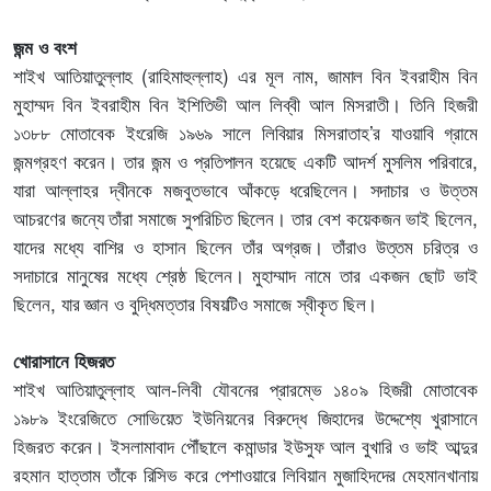
জন্ম ও বংশ
শাইখ আতিয়াতুল্লাহ (রাহিমাহুল্লাহ) এর মূল নাম,
জামাল বিন ইবরাহীম বিন
মুহাম্মদ বিন ইবরাহীম বিন ইশিতিভী আল লিব্বী আল মিসরাতী। তিনি হিজরী
১৩৮৮ মোতাবেক ইংরেজি ১৯৬৯ সালে লিবিয়ার মিসরাতাহ
’র যাওয়াবি গ্রামে
জন্মগ্রহণ করেন। তার জন্ম ও প্রতিপালন হয়েছে একটি আদর্শ মুসলিম পরিবারে,
যারা আল্লাহর দ্বীনকে মজবুতভাবে আঁকড়ে ধরেছিলেন। সদাচার ও উত্তম
আচরণের জন্যে তাঁরা সমাজে সুপরিচিত ছিলেন। তার বেশ কয়েকজন ভাই ছিলেন,
যাদের মধ্যে বাশির ও হাসান ছিলেন তাঁর অগ্রজ। তাঁরাও উত্তম চরিত্র ও
সদাচারে মানুষের মধ্যে শ্রেষ্ঠ ছিলেন। মুহাম্মাদ নামে তার একজন ছোট ভাই
ছিলেন, যার জ্ঞান ও বুদ্ধিমত্তার বিষয়টিও সমাজে স্বীকৃত ছিল।
খোরাসানে হিজরত
শাইখ আতিয়াতুল্লাহ আল-লিবী যৌবনের প্রারম্ভে ১৪০৯ হিজরী মোতাবেক
১৯৮৯ ইংরেজিতে সোভিয়েত ইউনিয়নের বিরুদ্ধে জিহাদের উদ্দেশ্যে খুরাসানে
হিজরত করেন। ইসলামাবাদ পৌঁছালে কমান্ডার ইউসুফ আল বুখারি ও ভাই আব্দুর
রহমান হাত্তাম তাঁকে রিসিভ করে পেশাওয়ারে লিবিয়ান মুজাহিদদের মেহমানখানায়