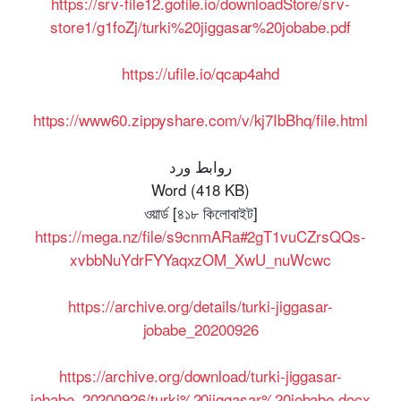
https://srv-file12.gofile.io/downloadStore/srv-
store1/g1foZj/turki%20jiggasar%20jobabe.pdf
https://ufile.io/qcap4ahd
https://www60.zippyshare.com/v/kj7IbBhq/file.html
روابط ورد
Word (418 KB)
ওয়ার্ড [৪১৮ কিলোবাইট]
https://mega.nz/file/s9cnmARa#2gT1vuCZrsQQs-
xvbbNuYdrFYYaqxzOM_XwU_nuWcwc
https://archive.org/details/turki-jiggasar-
jobabe_20200926
https://archive.org/download/turki-jiggasar-
jobabe_20200926/turki%20jiggasar%20jobabe.docx