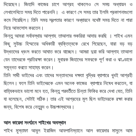
দিয়েছেন। জিহাদি কাজের চাপে আগ্রহ থাকলেও সে সময় অধ্যায়ন ও
লেখালেখিতে সময় দিতে পারেননি। এ কারণে সে সময় তার ইলমি প্রকাশনাগুলো
কমে গিয়েছিল। তিনি সময় স্বল্পতার কারণে অধ্যায়নে যথেষ্ট সময় দিতে না পারা
নিয়ে আফসোস করতেন।
কিন্তু আমরা সর্বাবস্থায় আল্লাহ তাআলার শুকরিয়া আদায় করছি । শাইখ এমন
কিছু সুউচ্চ হিম্মতের অধিকারী ব্যক্তিত্বকে রেখে গিয়েছেন, যারা বড় বড়
উদ্ধতদের ধ্বংস করতে আঘাত করে যাচ্ছেন। আমরা দুয়া করি আল্লাহ তাআলা
যেন তাদেরকে প্রতিরক্ষা করেন। মুবারক জিহাদের সফরকে পূর্ণ করা ও ঝাণ্ডাকে
সমুন্নত করতে সাহায্য করেন।
তিনি সাথী ভাইদের এবং তাদের সন্তানদের দক্ষতা বৃদ্ধির ব্যাপারে খুবই আগ্রহী
ছিলেন। ফলে তিনি ভাইদেরকে এমন অনেক কাজের ব্যাপারে নিষেধ করতেন, যা
বাহ্যিকভাবে ভালো মনে হত, কিন্তু পরবর্তীতে চিন্তা ফিকির করে দেখা যেত, তিনি
যা বলেছেন, সেটাই সঠিক। তার এই আগ্রহের মূল ছিল ভাইদেরকে রক্ষা করার
জন্য, বিশেষ করে নেতৃবৃন্দ ও উচ্চপদস্থদের।
আল কায়েদা সংগঠনে শাইখের অবস্থান
শাইখ মুস্তাফা আবুল ইয়াজিদ আফগানিস্তানে আল কায়েদার মাসুলে আম