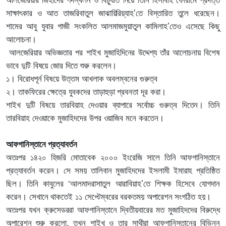
সাক্ষাৎকার ও আত তাজরিবাতুল জাঝায়িরিয়্যাহ’তে বিস্তারিত তুলে ধরেছেন।
শামের আবু যুবার গাজী সংকলিত আলমাজমুয়াতুল কামিলাহ’তেও এসেছে কিছু
আলোচনা।
আলজেরিয়ার অভিজ্ঞতার পর শাইখ মুজাহিদিনের উদ্দেশ্য তাঁর আলোচনায় বিশেষ
ভাবে দুটি বিষয়ে জোর দিতে শুরু করলেন।
১। বিরোধপূর্ন বিষয়ে উত্তম আখলাক অবলম্বনের গুরুত্ব
২। তাকফিরের ক্ষেত্রে যুবকদের তাড়াহুড়া প্রবনতা দূর করা।
শাইখ দুটি বিষয়ে তারবিয়াহ দেওয়ার ব্যাপারে সর্বোচ্চ গুরুত্ব দিতেন। তিনি
তারবিয়াহ দেওয়াকে মুজাহিদদের উপর ওয়াজিব মনে করতেন।
আফগানিস্তানে প্রত্যাবর্তন
অতঃপর ১৪২০ হিজরি মোতাবেক ২০০০ ইংরেজি সালে তিনি আফগানিস্তানে
প্রত্যাবর্তন করেন। সে সময় তালিবান মুজাহিদদের ইসলামী ইমারাহ প্রতিষ্ঠিত
ছিল। তিনি কাবুলের ‘আলমাদরাসাতুল আরাবিয়াহ’তে শিক্ষক হিসেবে যোগদান
করেন। সেখানে থাকতেই ১১ সেপ্টেম্বরের বরকতময় অপারেশন সংগঠিত হয়।
অতঃপর যখন ক্রুসেডররা আফগানিস্তানে দ্বিতীয়বারের মত মুজাহিদদের বিরুদ্ধে
অপারেশন শুরু করলো, তখন শাইখ ও তার সাথীরা আফগানিস্তানের বিভিন্ন