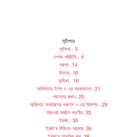
সূচীপত্র
পূর্বকথা
..
3
লেখক পরিচিতি
..
4
প্রশ্ন
.
14
উত্তর
.
16
ভূমিকা
..
16
আকিদাহর ইলম ও এর প্রকারভেদ
.
21
প্রশ্নের জবাব
.
25
আকিদাহ অধ্যায়নের গুরুত্ব ও এর উদ্দেশ্য
..
29
তাকওয়া অর্জনে করণীয়
.
33
ইরজা
..
35
ইরজা’র বিভিন্ন প্রকার
.
36
ইরজা’র আধুনিক রূপ
.
38