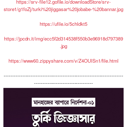
https://srv-file12.gofile.io/downloadStore/srv-
store1/g1foZj/turki%20jiggasar%20jobabe-%20bannar.jpg
https://ufile.io/5chldkt5
https://jpcdn.it/img/ecc5f2d314538f550b3e96918d797389
.jpg
https://www60.zippyshare.com/v/Z4OUISn1/file.html
-----------------------------------------------------------------------
-----------------------------------