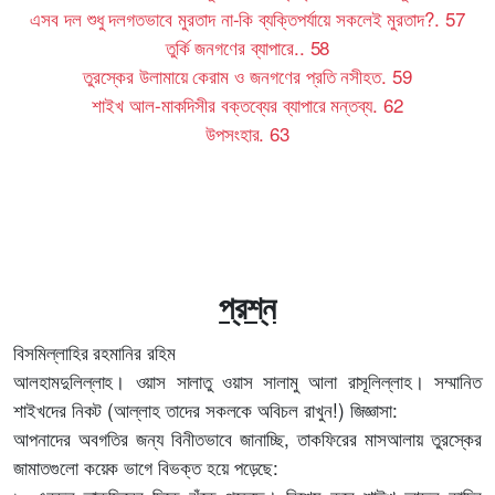
এসব দল শুধু দলগতভাবে মুরতাদ না-কি ব্যক্তিপর্যায়ে সকলেই মুরতাদ?
.
57
তুর্কি জনগণের ব্যাপারে
..
58
তুরস্কের উলামায়ে কেরাম ও জনগণের প্রতি নসীহত
.
59
শাইখ আল-মাকদিসীর বক্তব্যের ব্যাপারে মন্তব্য
.
62
উপসংহার
.
63
প্রশ্ন
বিসমিল্লাহির রহমানির রহিম
আলহামদুলিল্লাহ। ওয়াস সালাতু ওয়াস সালামু আলা রাসূলিল্লাহ। সম্মানিত
শাইখদের নিকট (আল্লাহ তাদের সকলকে অবিচল রাখুন!) জিজ্ঞাসা:
আপনাদের অবগতির জন্য বিনীতভাবে জানাচ্ছি, তাকফিরের মাসআলায় তুরস্কের
জামাতগুলো কয়েক ভাগে বিভক্ত হয়ে পড়েছে: