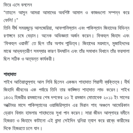
ফিরে এসে বললেন
“তাহলে আসুন আমরা আমাদের অবশিষ্ট আমাল ও কাজগুলো সম্পন্ন করে
ফেলি!।”
তিনি দীর্ঘ সময়জুড়ে আলজেরিয়া, আফগানিস্তান এবং পাকিস্তান জিহাদের বিভিন্ন
রণাঙ্গনে চষে বেড়ান। অনেক অভিজ্ঞতা অর্জন করেন। ফিকহুল জিহাদ এবং
‘ফিকহুল ওয়াকী’ তে ছিল তাঁর অগাধ পান্ডিত্ব। জিহাদের ময়দানে, মুজাহিদদের
মাঝে আভ্যন্তরীণ সমস্যার কারণ উদঘাটন এবং তাঁর সমাধান বিধানে তাঁর ফয়সালা
ছিল সঠিক ও অত্যন্ত কার্যকরী।
শাহাদাত
শাইখ আতিয়াতুল্লাহ আল লিবি ছিলেন একজন শাহাদাত পিয়াসী ব্যক্তিত্ব। দীর্ঘ
জিহাদি জীবনের এক পর্যায়ে তিনি তার কাঙ্ক্ষিত শাহাদাত লাভ করেন। শাইখ
১৪৩২ হিজরীর রমজানের শেষ দশকের ২৩ ই রমজান মোতাবেক ২০১১ ইং সালের
অক্টোবর মাসে পাকিস্তানের ওয়াজিরিস্তান এর মিরান শাহ অঞ্চলে আমেরিকান
ড্রোন বিমান হামলায় শাহাদতের সুধা পান করেন। সারা জীবন আল্লাহর যমীনে
হিজরত ও জিহাদে কাটানো এই বান্দা সেইদিন দুনিয়া ত্যাগ করে রাব্বে কারীমের
দিকে হিজরতে চলে যান।