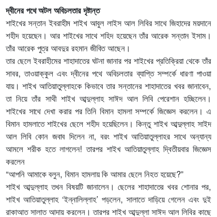
দ্বীনের পথে অটল অবিচলতার দৃষ্টান্ত
শাইখের সন্তান ইবরাহীম শাইখ আবুল লাইস আল লিবির সাথে জিহাদের ময়দানে
শহীদ হয়েছেন। আর শাইখের সাথে শহিদ হয়েছেন তাঁর আরেক সন্তান ইসাম।
তাঁর আরেক পুত্র আবদুর রহমান জীবিত আছেন।
তার ছেলে ইবরাহীমের শাহাদাতের ঘটনা জানার পর শাইখের প্রতিক্রিয়া থেকে তাঁর
সাবর, তাওয়াক্কুল এবং দ্বীনের পথে অবিচলতার ব্যাপ্তি সম্পর্কে ধারণা পাওয়া
যায়। শাইখ আতিয়াতুল্লাহকে কিভাবে তার সন্তানের শাহাদাতের খবর জানাবেন,
তা নিয়ে তাঁর সাথী শাইখ আব্দুল্লাহ সাঈদ আল লিবি পেরেশান হচ্ছিলেন।
শাইখের সাথে দেখা করার পর তিনি বিমান হামলা সম্পর্কে জিজ্ঞেস করলেন। এ
বিমান হামলাতে শাইখের ছেলে শহীদ হয়েছিলেন। কিন্তু শাইখ আব্দুল্লাহ সাইদ
আল লিবি কোন জবাব দিলেন না, বরং শাইখ আতিয়াতুল্লাহর সাথে অন্যান্য
আমলে শরীক হতে লাগলেন! তারপর শাইখ আতিয়াতুল্লাহ দ্বিতীয়বার জিজ্ঞেস
করলেন
“আপনি আমাকে বলুন, বিমান হামলায় কি আমার ছেলে নিহত হয়েছে?”
শাইখ আব্দুল্লাহ তখন বিষয়টি জানালেন। ছেলের শাহাদাতের খবর শোনার পর,
শাইখ আতিয়াতুল্লাহ ‘ইন্নালিল্লাহ’ পড়লেন, সালাতে দাড়িয়ে গেলেন এবং দুই
রাকাআত সালাত আদায় করলেন। তারপর শাইখ আব্দুল্লা সাঈদ আল লিবির কাছে