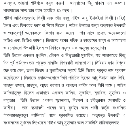
আল্লাহ তায়ালা শাইখকে কবুল করুণ। জান্নাতের উঁচু মাকাম দান করুণ।
শাহাদাতের সময় তার বয়স হয়েছিল ৪২ বছর।
শাইখ আতিয়াতুল্লাহ লিব্বী এবং তাঁর বন্ধু শাইখ আবু ইয়াহইয়া লিব্বী (রাহিঃ)
ইলম এবং ফিকহের দরস বা শিক্ষা দিতেন। শাইখ উম্মাহর জন্য অত্যন্ত উপকারী
ও গুরুত্বপূর্ণ অনেকগুলো কিতাব রচনা করেন। তাঁর সাথে রয়েছে অনেকগুলো
অডিও এবং ভিডিও ভাষণ। জিহাদের পথের পথিক ও ছাত্রদের জন্য এ আলোচনা
ও রচনাগুলো উপকারী ইলম ও ফিকিরে সমৃদ্ধ এক অমূল্য রত্নভান্ডার।
তিনি ছিলেন একজন মুখলিস, চৌকস ও নিভৃতচারী মুজাহিদ, যার শাহাদাতের কিছু
দিন পূর্ব পর্যন্তও তার প্রকৃত নামটিও বিশ্ববাসী জানতো না। লিবিয়ায় যখন বিপ্লব
শুরু হয়ে গেল, তখন জিহাদ ও মুজাহিদদের স্বার্থে তিনি নিজের প্রকৃত নাম প্রকাশ
করেছিলেন। জিহাদের রনাঙ্গনগুলোতে তিনি পরিচিত ছিলেন আবু উসামা আল লিবি,
মাহমুদ হাসান, মাহমুদ, আব্দুর রহমান ও আবদুল কারিম আল লিবি নামে। শাইখ
আতিয়াতুল্ল ছিলেন একাধারে একজন আলিম, মুজাহিদ, মুরাবিত, মুহাজির ও
কমান্ডার। তিনি ছিলেন একজন প্রজ্ঞাবান, বিচক্ষণ ও চরিত্রবান সেনাপতি ও
আমীর। তার রচনাবলী শামের আবু যুবাইর আল গাজী কর্তৃক সংকলিত
“আলমাজমুয়াতুল কামিলাহ” নামে প্রকাশিত হয়েছে। অত্যন্ত উপকারী এ
সংকলনের মুখবন্ধ লিখেছেন শাইখ আবু মুহাম্মাদ আল মাকদিসি হাফিযাহুল্লাহ।