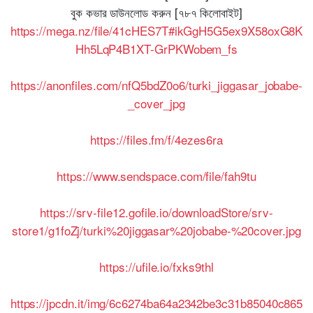
বুক কভার ডাউনলোড করুন [৭৮৭ কিলোবাইট]
https://mega.nz/file/41cHES7T#ikGgH5G5ex9X58oxG8K
Hh5LqP4B1XT-GrPKWobem_fs
https://anonfiles.com/nfQ5bdZ0o6/turki_jiggasar_jobabe-
_cover_jpg
https://files.fm/f/4ezes6ra
https://www.sendspace.com/file/fah9tu
https://srv-file12.gofile.io/downloadStore/srv-
store1/g1foZj/turki%20jiggasar%20jobabe-%20cover.jpg
https://ufile.io/fxks9thl
https://jpcdn.it/img/6c6274ba64a2342be3c31b85040c865