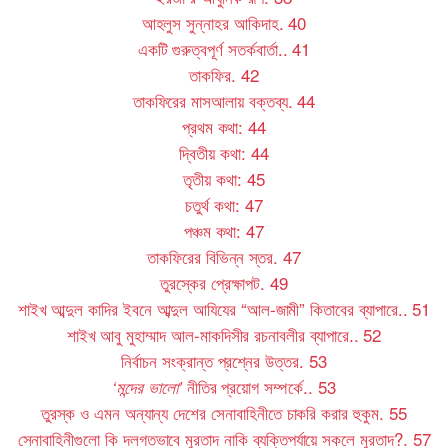
আহলুস সুন্নাহর আকিদাহ
.
40
একটি গুরুত্বপূর্ণ সতর্কবার্তা
..
41
তাকফির
.
42
তাকফিরের মাসআলায় বক্তব্য
.
44
প্রথম কথা:
44
দ্বিতীয় কথা:
44
তৃতীয় কথা:
45
চতুর্থ কথা:
47
পঞ্চম কথা:
47
তাকফিরের বিভিন্ন স্তর
.
47
তুরস্কের প্রেক্ষাপট
.
49
শাইখ আব্দুল কাদির ইবনে আব্দুল আযিযের “আল-জামী” কিতাবের ব্যাপারে
..
51
শাইখ আবু মুহাম্মাদ আল-মাকদিসীর রচনাবলীর ব্যাপারে
..
52
নির্বাচন সংক্রান্ত প্রশ্নের উত্তর
.
53
নীতির প্রয়োগ সম্পর্কে
..
53
‘মন্দের ভালো’
তুরস্ক ও এমন অন্যান্য দেশের সেনাবাহিনীতে চাকরি করার হুকুম
.
55
সেনাবাহিনীগুলো কি দলগতভাবে মুরতাদ নাকি ব্যক্তিপর্যায়ে সকলে মুরতাদ?
.
57