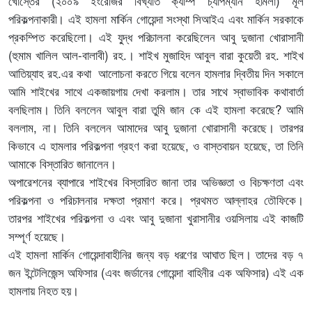
খোস্তের (২০০৯ ইংরেজির বিখ্যাত ক্যাম্প চ্যাপম্যান হামলা) মূল
পরিকল্পনাকারী। এই হামলা মার্কিন গোয়েন্দা সংস্থা সিআইএ এবং মার্কিন সরকাকে
প্রকম্পিত করেছিলো। এই যু্দ্ধ পরিচালনা করেছিলেন আবু দুজানা খোরাসানী
(হুমাম খালিল আল-বালাবী) রহ.। শাইখ মুজাহিদ আবুল বারা কুয়েতী রহ. শাইখ
আতিয়্যাহ রহ.এর কথা আলোচনা করতে গিয়ে বলেন হামলার দ্বিতীয় দিন সকালে
আমি শাইখের সাথে একজায়গায় দেখা করলাম। তার সাথে স্বাভাবিক কথাবার্তা
বলছিলাম। তিনি বললেন আবুল বারা তুমি জান কে এই হামলা করেছে?
আমি
বললাম
,
না। তিনি বললেন আমাদের আবু দুজানা খোরাসানী করেছে। তারপর
কিভাবে এ হামলার পরিকল্পনা গ্রহণ করা হয়েছে
,
ও বাস্তবায়ন হয়েছে, তা তিনি
আমাকে বিস্তারিত জানালেন।
অপারেশনের ব্যাপারে শাইখের বিস্তারিত জানা তার অভিজ্ঞতা ও বিচক্ষণতা এবং
পরিকল্পনা ও পরিচালনার দক্ষতা প্রমাণ করে। প্রথমত আল্লাহর তৌফিকে।
তারপর শাইখের পরিকল্পনা ও এবং আবু দুজানা খুরাসানীর ওয়সিলায় এই কাজটি
সম্পূর্ণ হয়েছে।
এই হামলা মার্কিন গোয়েন্দাবাহীনির জন্য বড় ধরণের আঘাত ছিল। তাদের বড় ৭
জন ইন্টেলিজেন্স অফিসার (এবং জর্ডানের গোয়েন্দা বাহিনীর এক অফিসার) এই এক
হামলায় নিহত হয়।