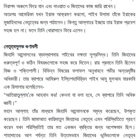
নিরাপদ অঞ্চলে ফিরে যান এবং দাওয়াত ও জিহাদের কাজ জারি রাখেন।
অতঃপর আমেরিকা যখন ইরাক আক্রমণ করলো, শাইখ উসামা তাঁকে ইরাকের
মুজাহিদদের নেতৃত্বের জন্য পাঠালেন। কিন্তু আল্লাহর ইচ্ছায় তার ইরাক প্রবেশ
সহজ হল না। ফলে তিনি খোরাসানে ফিরে এলেন।
নেতৃত্বসুলভ গুণাবলী
জিহাদি আন্দোলনের ব্যবস্থাপনায় শাইখের দক্ষতা সুপ্রসিদ্ধ। তিনি জিহাদের
গুরুত্বপূর্ণ ও কঠিন বিষয়গুলোকে সহজ করে দিতেন। রায় প্রদানে তিনি ছিলেন
বিজ্ঞ ও শক্তিশালী। বিভিন্ন বিষয়ের ফলাফল অনুধাবনে গভীর অন্তঃদৃষ্টির
অধিকারী। তার ব্যাপারে আমিরুল ইস্তিশহাদিয়্যিন শাইখ আবু মুসআব যারকাবি
এক রিসালায় বলেছিলেন-
“আতিয়াতুল্লাহ’কে আহবান কর! কেননা যা বলা হবে, সে ব্যাপারে তিনি অধিক
জ্ঞানী।”
মহান আল্লাহ তাঁর মাধ্যমে জিহাদি আন্দোলনকে সমৃদ্ধ করেছেন, উপকৃত
করেছেন। তিনি জামাআত কায়িদাতুল জিহাদের নেতৃত্ব এমন পরিস্থিতিতে গ্রহণ
করেন যখন পরিস্থিতিই তার মত একজন ব্যক্তির জন্য অপেক্ষমান ছিল।
শাহাদাতের আগ পর্যন্ত তিনি উত্তমভাবে জিহাদের ভূমিগুলোকে নেতৃত্ব