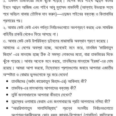
১. একদল তাকফিরের দিকে ঝুঁকে পড়েছে। বিশেষ করে শাইখ আব্দুল কাদির
ইবনে আব্দুল আজিজ এবং শাইখ আবু মুহাম্মদ মাকদিসী (আল্লাহ উভয়কে সত্য
পথে অবিচল থাকার তৌফিক দান করুন)—এদুজন শাইখের বক্তব্য ও কিতাবাদির
প্রসারের পর।
২. আবার কেউ কেউ এখন পর্যন্ত নির্বাচনগুলোতে অংশগ্রহণ করছে এবং সামরিক
বাহিনীর চাকরি থেকেও ফিরে আসছে না।
৩. আবার কেউ কেউ উপরিউক্ত দুইদলের মাঝামাঝি অবস্থান গ্রহণ করেছে।
আমাদের এ দেশের অবস্থা হচ্ছে, অনেকেই মনে করে, তানজিম 'কায়িদাতুল
জিহাদ' -এর মানহাজ হচ্ছে ঠিক ঐ সমস্ত লোকদের মতো, যারা তাকফিরের দিকে
ঝুঁকে পড়েছে। আবার অনেকে মনে করছে, তানজিমের মানহাজে 'ইরজা'-এর দোষ
রয়েছে। আমরা আশা করবো, নিম্নোক্ত প্রশ্নগুলোর জবাবে আপনারা এজাতীয়
অস্পষ্টতা ও বোঝার ভুলগুলোকে দূর করে দেবেন!
তানজিমের (অর্থাৎ কায়েদাতুল জিহাদ-এর) আকিদাহ কী?
তাকফির-এর মাসআলায় আপনাদের বক্তব্য কী?
তুর্কি জনসাধারণকে আপনারা কীভাবে দেখেন?
তুরস্কের ওলামায়ে কেরাম এবং জনসাধারণের প্রতি আপনাদের নসিহা কী?
“আররিসালাতুস সালাসিনিয়্যাহ” গ্রন্থে সংসদীয় নির্বাচনগুলোতে
অংশগ্রহণকারীদেরকে কোন রকম ব্যাখ্যা-বিশ্লেষণ (তাফসিল) ব্যতিরেকে