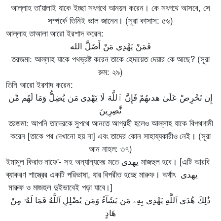
আল্লাহ তা'য়ালাই যাকে ইচ্ছা সৎপথে আনয়ন করেন। কে সৎপথে আসবে, সে
সম্পর্কে তিনিই ভাল জানেন। (সূরা কাসাস: ৫৬)
আল্লাহ তাআলা আরো ইরশাদ করেন:
فَمَنْ يَهْدِي مَنْ أَضَلَّ الله
তরজমা: আল্লাহ যাকে পথভ্রষ্ট করেন তাকে হেদায়েত দেয়ার কে আছে? (সূরা
রুম: ২৯)
তিনি আরো ইরশাদ করেন:
إِن تَحْرِصْ عَلَىٰ هدىهُمْ فَإِنَّ ٱللَّهَ لَا يَهْدِى مَن يُضِلُّ وَمَا لَهُم مِّن
نَّٰصِرِينَ
তরজমা: আপনি তাদেরকে সুপথে আনতে আগ্রহী হলেও আল্লাহ যাকে বিপথগামী
করেন [তাকে পথ দেখানো হয় না] এবং তাদের কোন সাহায্যকারীও নেই। (সূরা
আন নাহল: ৩৭)
ইমামুল কিরাত নাফে'- সহ অন্যান্যদের মতে يهدى মাজহুল হবে। [এটি আরবি
ব্যাকরণ শাস্ত্রের একটি পরিভাষা, যার বিপরীত হচ্ছে মারুফ। অর্থাৎ يهدى
মারুফ ও মাজহুল দুইভাবেই পড়া যাবে।]
ذَٰلِكَ هُدَى ٱللَّهِ يَهْدِى بِهِۦ مَن يَشَآءُ وَمَن يُضْلِلِ ٱللَّهُ فَمَا لَهُۥ مِنْ
هَادٍ