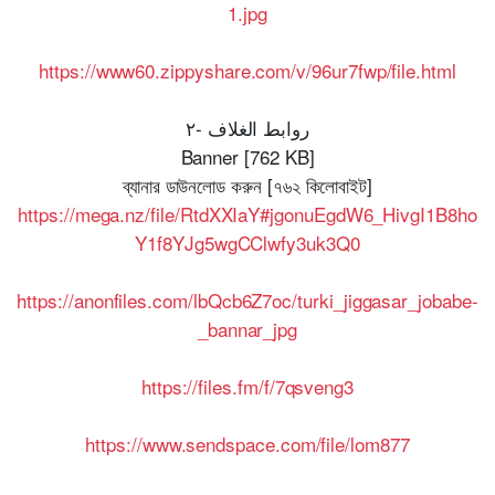
1.jpg
https://www60.zippyshare.com/v/96ur7fwp/file.html
روابط الغلاف -٢
Banner [762 KB]
ব্যানার ডাউনলোড করুন [৭৬২ কিলোবাইট]
https://mega.nz/file/RtdXXIaY#jgonuEgdW6_HivgI1B8ho
Y1f8YJg5wgCClwfy3uk3Q0
https://anonfiles.com/lbQcb6Z7oc/turki_jiggasar_jobabe-
_bannar_jpg
https://files.fm/f/7qsveng3
https://www.sendspace.com/file/lom877