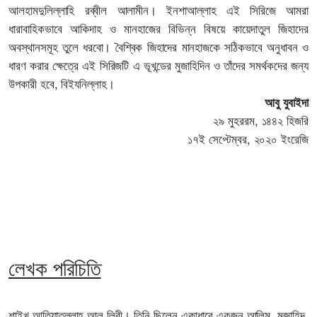
আলহামদুলিল্লাহি রব্বীল আলামীন। ইনশাআল্লাহ এই সিরিজে আমরা
ধারাবাহিকভাবে আকিদাহ ও মানহাজের বিভিন্ন বিষয়ে কায়েদাতুল জিহাদের
অবস্থানসমূহ তুলে ধরবো। বৈশ্বিক জিহাদের মানহাজকে সঠিকভাবে অনুধাবন ও
ধারণ করার ক্ষেত্রে এই সিরিজটি এ ভূখন্ডের মুজাহিদিন ও তাঁদের সমর্থকদের জন্য
উপকারী হবে, বিইযনিল্লাহ।
আবু যুবাইদা
২৯ মুহররম, ১৪৪২ হিজরি
১৭ই সেপ্টেম্বর, ২০২০ ইংরেজি
লেখক পরিচিতি
শাইখ আতিয়াতুল্লাহ আল লিবী। তিনি ছিলেন একাধারে একজন আলিম, মুজাহিদ,