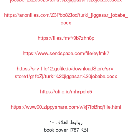
https://anonfiles.com/Z3Pbb8Zfod/turki_jiggasar_jobabe_
docx
https://files.fm/f/9b7zhn8p
https://www.sendspace.com/file/eyfmk7
https://srv-file12.gofile.io/downloadStore/srv-
store1/g1foZj/turki%20jiggasar%20jobabe.docx
https://ufile.io/mhnpdlx5
https://www60.zippyshare.com/v/kj7IbBhq/file.html
روابط الغلاف -١
book cover [787 KB]