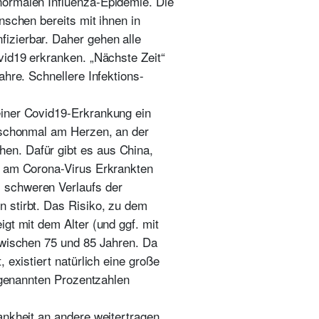
normalen Influenza-Epidemie. Die
nschen bereits mit ihnen in
izierbar. Daher gehen alle
vid19 erkranken. „Nächste Zeit“
ahre. Schnellere Infektions-
einer Covid19-Erkrankung ein
s schonmal am Herzen, an der
en. Dafür gibt es aus China,
t am Corona-Virus Erkrankten
 schweren Verlaufs der
 stirbt. Das Risiko, zu dem
gt mit dem Alter (und ggf. mit
 zwischen 75 und 85 Jahren. Da
 existiert natürlich eine große
e genannten Prozentzahlen
ankheit an andere weitertragen.