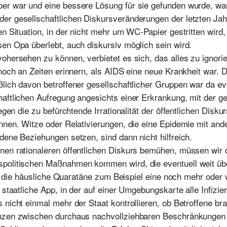
er war und eine bessere Lösung für sie gefunden wurde, war
er gesellschaftlichen Diskursveränderungen der letzten Jah
hen Situation, in der nicht mehr um WC-Papier gestritten wi
sen Opa überlebt, auch diskursiv möglich sein wird.
ohersehen zu können, verbietet es sich, das alles zu ignori
noch an Zeiten erinnern, als AIDS eine neue Krankheit war. D
ßlich davon betroffener gesellschaftlicher Gruppen war da e
aftlichen Aufregung angesichts einer Erkrankung, mit der gef
Gegen die zu befürchtende Irrationalität der öffentlichen Disku
önnen. Witze oder Relativierungen, die eine Epidemie mit an
dene Beziehungen setzen, sind dann nicht hilfreich.
nen rationaleren öffentlichen Diskurs bemühen, müssen wir 
spolitischen Maßnahmen kommen wird, die eventuell weit üb
ist die häusliche Quaratäne zum Beispiel eine noch mehr oder w
 staatliche App, in der auf einer Umgebungskarte alle Infizie
 nicht einmal mehr der Staat kontrollieren, ob Betroffene br
nzen zwischen durchaus nachvollziehbaren Beschränkungen u