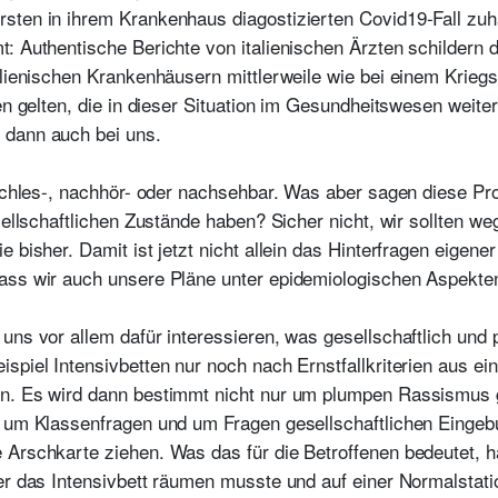
sten in ihrem Krankenhaus diagostizierten Covid19-Fall zuh
: Authentische Berichte von italienischen Ärzten schildern 
alienischen Krankenhäusern mittlerweile wie bei einem Kriegsf
en gelten, die in dieser Situation im Gesundheitswesen weitera
 dann auch bei uns.
nachles-, nachhör- oder nachsehbar. Was aber sagen diese Pro
sellschaftlichen Zustände haben? Sicher nicht, wir sollten we
 bisher. Damit ist jetzt nicht allein das Hinterfragen eigene
ss wir auch unsere Pläne unter epidemiologischen Aspekten 
ns vor allem dafür interessieren, was gesellschaftlich und po
spiel Intensivbetten nur noch nach Ernstfallkriterien aus e
n. Es wird dann bestimmt nicht nur um plumpen Rassismus g
h um Klassenfragen und um Fragen gesellschaftlichen Eingeb
 Arschkarte ziehen. Was das für die Betroffenen bedeutet, h
er das Intensivbett räumen musste und auf einer Normalstati