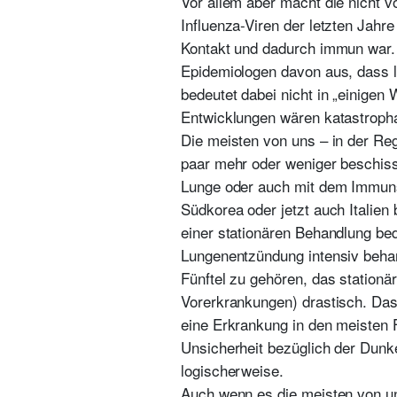
Vor allem aber macht die nicht 
Influenza-Viren der letzten Jahr
Kontakt und dadurch immun war. 
Epidemiologen davon aus, dass le
bedeutet dabei nicht in „einigen
Entwicklungen wären katastropha
Die meisten von uns – in der Re
paar mehr oder weniger beschiss
Lunge oder auch mit dem Immunsy
Südkorea oder jetzt auch Italie
einer stationären Behandlung be
Lungenentzündung intensiv behan
Fünftel zu gehören, das stationä
Vorerkrankungen) drastisch. Das 
eine Erkrankung in den meisten Fä
Unsicherheit bezüglich der Dunke
logischerweise.
Auch wenn es die meisten von uns