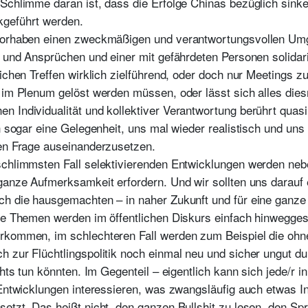
Schlimme daran ist, dass die Erfolge Chinas bezüglich sinke
kgeführt werden.
 Vorhaben einen zweckmäßigen und verantwortungsvollen Umg
en und Ansprüchen und einer mit gefährdeten Personen solida
eichen Treffen wirklich zielführend, oder doch nur Meetings 
 im Plenum gelöst werden müssen, oder lässt sich alles diesm
 Individualität und kollektiver Verantwortung berührt quasi
h sogar eine Gelegenheit, uns mal wieder realistisch und uns 
len Frage auseinanderzusetzen.
schlimmsten Fall selektivierenden Entwicklungen werden neb
ganze Aufmerksamkeit erfordern. Und wir sollten uns darauf e
ch die hausgemachten – in naher Zukunft und für eine ganze 
le Themen werden im öffentlichen Diskurs einfach hinwegges
rkommen, im schlechteren Fall werden zum Beispiel die ohne
h zur Flüchtlingspolitik noch einmal neu und sicher ungut d
hts tun könnten. Im Gegenteil – eigentlich kann sich jede/r in
 Entwicklungen interessieren, was zwangsläufig auch etwas I
etzt. Das heißt nicht, den ganzen Bullshit zu lesen, den Spr