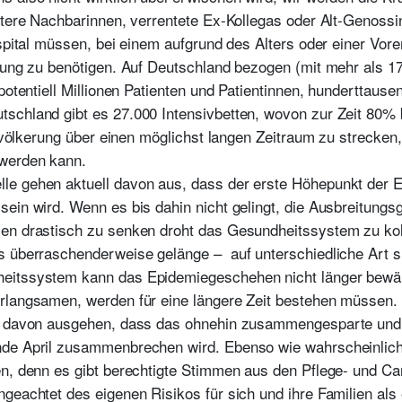
ältere Nachbarinnen, verrentete Ex-Kollegas oder Alt-Genoss
ospital müssen, bei einem aufgrund des Alters oder einer Vor
dlung zu benötigen. Auf Deutschland bezogen (mit mehr als 1
 potentiell Millionen Patienten und Patientinnen, hunderttau
schland gibt es 27.000 Intensivbetten, wovon zur Zeit 80% b
Bevölkerung über einen möglichst langen Zeitraum zu strecken
 werden kann.
e gehen aktuell davon aus, dass der erste Höhepunkt der E
ein wird. Wenn es bis dahin nicht gelingt, die Ausbreitungs
en drastisch zu senken droht das Gesundheitssystem zu koll
s überraschenderweise gelänge – auf unterschiedliche Art s
eitssystem kann das Epidemiegeschehen nicht länger bewäl
rlangsamen, werden für eine längere Zeit bestehen müssen.
so davon ausgehen, dass das ohnehin zusammengesparte und
de April zusammenbrechen wird. Ebenso wie wahrscheinlich a
n, denn es gibt berechtigte Stimmen aus den Pflege- und Car
geachtet des eigenen Risikos für sich und ihre Familien als e