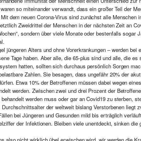
vorhandene Immunität der Menschheit einen Unterschied zur 
e waren so miteinander verwandt, dass ein großer Teil der Me
Mit dem neuen Corona-Virus sind zunächst alle Menschen inf
tztlich Zweidrittel der Menschen in der nächsten Zeit an Co
 Wochen“, sondern über viele Monate oder bestenfalls sogar J
l.
gel jüngeren Alters und ohne Vorerkrankungen – werden bei 
ene Tage haben. Aber alle, die 65-plus sind und alle, die e
stem hatten, sollten sich durchaus persönlich Sorgen mach
n belastbare Zahlen. Sie besagen, dass ungefähr 20% der aku
dürfen. Etwa 10% der Betroffenen müssen dabei wegen eines
delt werden. Zwischen zwei und drei Prozent der Betroffenen
r behandelt werden muss oder gar an Covid19 zu sterben, stei
Durchschnittsalter der weltweit bislang Verstorbenen liegt
llen bei Jüngeren und Gesunden mild bis erträglich verläuft,
lziffer der Infektionen. Bleiben viele unentdeckt, sinken di
 also nicht wirklich übel erwischen wird, wir werden die Kr