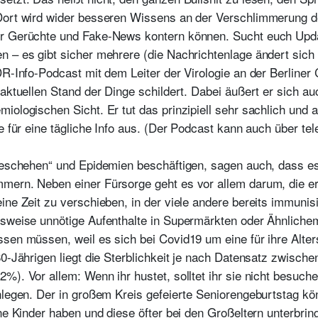
Dort wird wider besseren Wissens an der Verschlimmerung d
r Gerüchte und Fake-News kontern können. Sucht euch Updat
n – es gibt sicher mehrere (die Nachrichtenlage ändert sich
R-Info-Podcast mit dem Leiter der Virologie an der Berliner C
aktuellen Stand der Dinge schildert. Dabei äußert er sich au
iologischen Sicht. Er tut das prinzipiell sehr sachlich und a
de für eine tägliche Info aus. (Der Podcast kann auch über te
geschehen“ und Epidemien beschäftigen, sagen auch, dass es
mern. Neben einer Fürsorge geht es vor allem darum, die erw
ine Zeit zu verschieben, in der viele andere bereits immunisi
lsweise unnötige Aufenthalte in Supermärkten oder Ähnlichem
sen müssen, weil es sich bei Covid19 um eine für ihre Alter
80-Jährigen liegt die Sterblichkeit je nach Datensatz zwisch
%). Vor allem: Wenn ihr hustet, solltet ihr sie nicht besuc
nlegen. Der in großem Kreis gefeierte Seniorengeburtstag kön
ne Kinder haben und diese öfter bei den Großeltern unterbrin