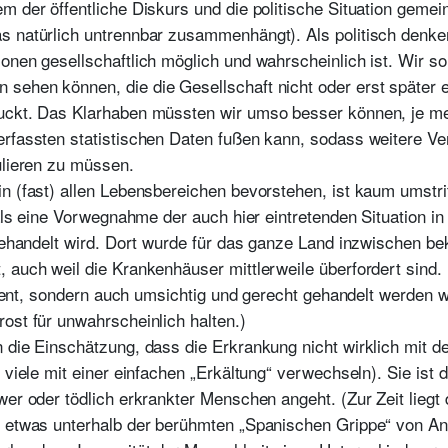
m der öffentliche Diskurs und die politische Situation gemein
s natürlich untrennbar zusammenhängt). Als politisch denke
onen gesellschaftlich möglich und wahrscheinlich ist. Wir so
ehen können, die die Gesellschaft nicht oder erst später er
uckt. Das Klarhaben müssten wir umso besser können, je me
erfassten statistischen Daten fußen kann, sodass weitere Ve
ulieren zu müssen.
n (fast) allen Lebensbereichen bevorstehen, ist kaum umstrit
 als eine Vorwegnahme der auch hier eintretenden Situation i
gehandelt wird. Dort wurde für das ganze Land inzwischen beka
 auch weil die Krankenhäuser mittlerweile überfordert sind. 
izient, sondern auch umsichtig und gerecht gehandelt werden wi
ost für unwahrscheinlich halten.)
 die Einschätzung, dass die Erkrankung nicht wirklich mit d
 viele mit einer einfachen „Erkältung“ verwechseln). Sie ist d
wer oder tödlich erkrankter Menschen angeht. (Zur Zeit liegt 
h etwas unterhalb der berühmten „Spanischen Grippe“ von An