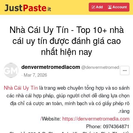
Add
Account
Nhà Cái Uy Tín - Top 10+ nhà
cái uy tín được đánh giá cao
nhất hiện nay
denvermetromediacom
@
denvermetromed
·
Mar 7, 2026
Nhà Cái Uy Tín
là trang web chuyên tổng hợp và so sánh
các nhà cái hợp pháp, giúp người chơi dễ dàng lựa chọn
địa chỉ cá cược an toàn, minh bạch và có giấy phép rõ
ràng.
Website:
https://denvermetromedia.com/
Phone: 0974364871