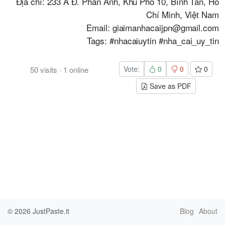
Địa chỉ: 233 A Đ. Phan Anh, Khu Phố 10, Bình Tân, Hồ
Chí Minh, Việt Nam
Email: giaimanhacaijpn@gmail.com
Tags: #nhacaiuytin #nha_cai_uy_tin
Vote:
0
0
0
50
visits
·
1
online
Save as PDF
© 2026
JustPaste.it
Blog
About