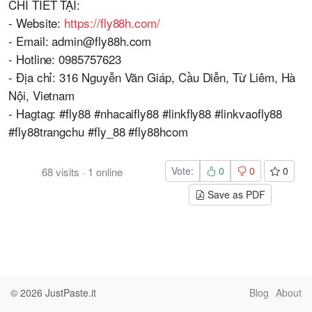
CHI TIẾT TẠI:
- Website:
https://fly88h.com/
- Email: admin@fly88h.com
- Hotline: 0985757623
- Địa chỉ: 316 Nguyễn Văn Giáp, Cầu Diễn, Từ Liêm, Hà
Nội, Vietnam
- Hagtag: #fly88 #nhacaifly88 #linkfly88 #linkvaofly88
#fly88trangchu #fly_88 #fly88hcom
Vote:
0
0
0
68
visits
·
1
online
Save as PDF
© 2026
JustPaste.it
Blog
About