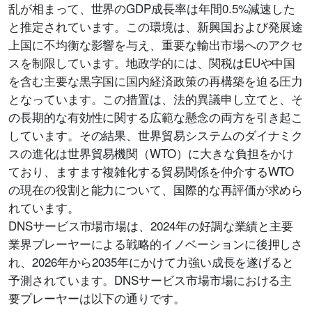
乱が相まって、世界のGDP成長率は年間0.5%減速した
と推定されています。この環境は、新興国および発展途
上国に不均衡な影響を与え、重要な輸出市場へのアクセ
スを制限しています。地政学的には、関税はEUや中国
を含む主要な黒字国に国内経済政策の再構築を迫る圧力
となっています。この措置は、法的異議申し立てと、そ
の長期的な有効性に関する広範な懸念の両方を引き起こ
しています。その結果、世界貿易システムのダイナミク
スの進化は世界貿易機関（WTO）に大きな負担をかけ
ており、ますます複雑化する貿易関係を仲介するWTO
の現在の役割と能力について、国際的な再評価が求めら
れています。
DNSサービス市場市場は、2024年の好調な業績と主要
業界プレーヤーによる戦略的イノベーションに後押しさ
れ、2026年から2035年にかけて力強い成長を遂げると
予測されています。DNSサービス市場市場における主
要プレーヤーは以下の通りです。