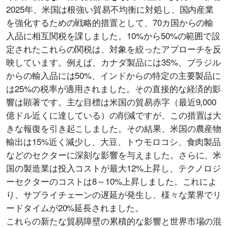
2025年、米国は根強い貿易不均衡に対処し、国内産業
を強化するための戦略的措置として、70カ国からの輸
入品に相互関税を課しました。10%から50%の範囲で設
定されたこれらの関税は、対象を絞ったアプローチを反
映しています。例えば、カナダ製品には35%、ブラジル
からの輸入品には50%、インドからの特定の主要製品に
は25%の税率が適用されました。その直接的な経済的影
響は顕著です。主な目標は米国の貿易赤字（最近9,000
億ドル近くに達している）の削減ですが、この措置は大
きな報復を引き起こしました。その結果、米国の農産物
輸出は15%近く減少し、大豆、トウモロコシ、食肉製品
などのセクターに深刻な影響を与えました。さらに、米
国の製造業は投入コストが最大12%上昇し、テクノロジ
ーセクターのコストは8～10%上昇しました。これによ
り、サプライチェーンの遅延が発生し、様々な業界でリ
ードタイムが20%延長されました。
これらの新たな貿易障壁の累積的な影響と世界市場の混