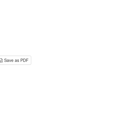
Save as PDF