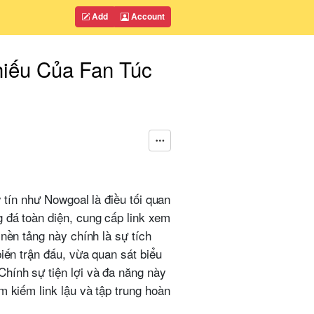
Add
Account
hiếu Của Fan Túc
y tín như Nowgoal là điều tối quan
g đá toàn diện, cung cấp link xem
 nền tảng này chính là sự tích
biến trận đấu, vừa quan sát biểu
Chính sự tiện lợi và đa năng này
m kiếm link lậu và tập trung hoàn