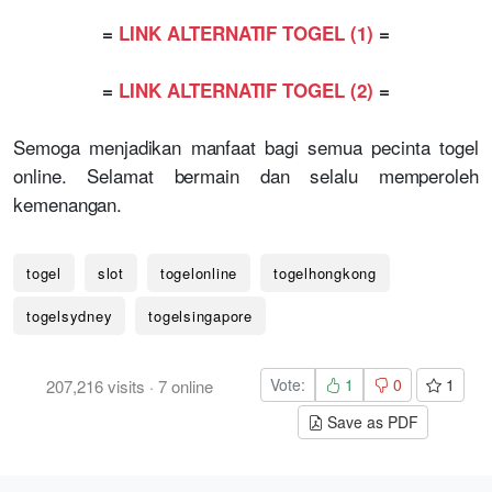
=
LINK ALTERNATIF TOGEL (1)
=
=
LINK ALTERNATIF TOGEL (2)
=
Semoga menjadikan manfaat bagi semua pecinta togel
online. Selamat bermain dan selalu memperoleh
kemenangan.
togel
slot
togelonline
togelhongkong
togelsydney
togelsingapore
Vote:
1
0
1
207,216
visits
·
7
online
Save as PDF