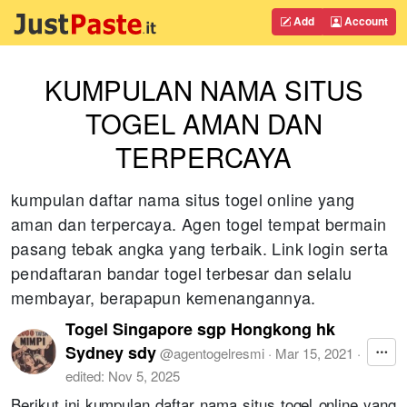
Add
Account
KUMPULAN NAMA SITUS
TOGEL AMAN DAN
TERPERCAYA
kumpulan daftar nama situs togel online yang
aman dan terpercaya. Agen togel tempat bermain
pasang tebak angka yang terbaik. Link login serta
pendaftaran bandar togel terbesar dan selalu
membayar, berapapun kemenangannya.
Togel Singapore sgp Hongkong hk
Sydney sdy
@
agentogelresmi
·
Mar 15, 2021
·
edited:
Nov 5, 2025
Berikut ini kumpulan daftar nama situs togel online yang