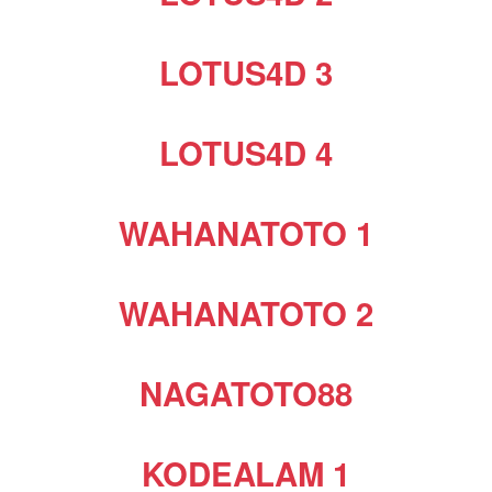
LOTUS4D 3
LOTUS4D 4
WAHANATOTO 1
WAHANATOTO 2
NAGATOTO88
KODEALAM 1