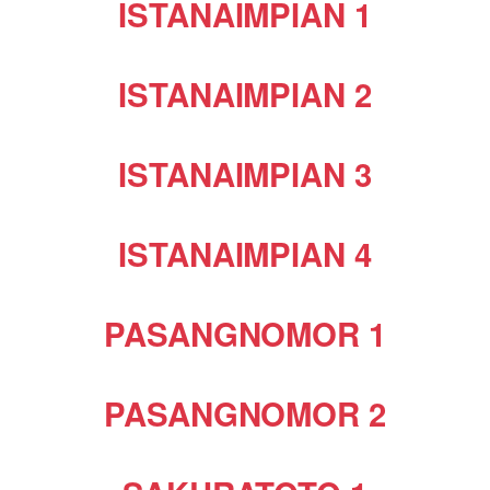
ISTANAIMPIAN 1
ISTANAIMPIAN 2
ISTANAIMPIAN 3
ISTANAIMPIAN 4
PASANGNOMOR 1
PASANGNOMOR 2