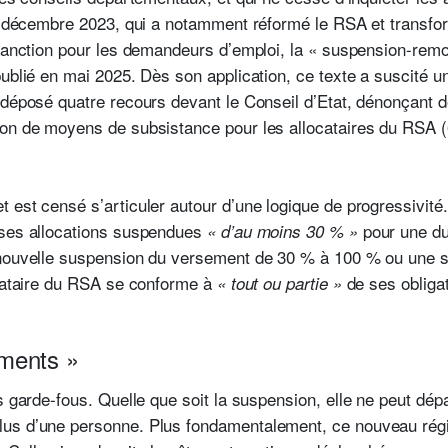
de décembre 2023, qui a notamment réformé le RSA et transf
 sanction pour les demandeurs d’emploi, la « suspension-remob
ublié en mai 2025. Dès son application, ce texte a suscité un
 déposé quatre recours devant le Conseil d’Etat, dénonçant d
ion de moyens de subsistance pour les allocataires du RSA 
 est censé s’articuler autour d’une logique de progressivit
 ses allocations suspendues
pour une du
« d’au moins 30 % »
 nouvelle suspension du versement de 30 % à 100 % ou une su
ocataire du RSA se conforme à
de ses obliga
« tout
ou partie »
ments »
s garde-fous.
Quelle que soit la suspension, elle ne peut dépa
us d’une personne. Plus fondamentalement, ce nouveau régim