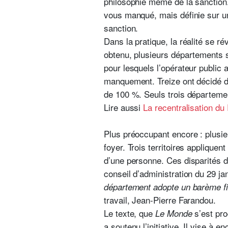
philosophie même de la sanction.
vous manqué, mais définie sur 
sanction.
Dans la pratique, la réalité se 
obtenu, plusieurs départements 
pour lesquels l’opérateur public a
manquement. Treize ont décidé d
de 100 %. Seuls trois départemen
Lire aussi
La recentralisation du
Plus préoccupant encore : plusie
foyer. Trois territoires applique
d’une personne. Ces disparités da
conseil d’administration du 29 j
département adopte un barème fix
travail, Jean-Pierre Farandou.
Le texte, que
s’est pro
Le Monde
a soutenu l’initiative. Il vise à