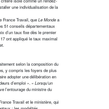
n critère isolé comme un rendez-
nstaller une individualisation de la
de France Travail, que
a
Le Monde
les 51 conseils départementaux
oix d’un taux fixe dès le premier
17 ont appliqué le taux maximal
et.
aitement selon la composition du
es, y compris les foyers de plus
aire adopter une délibération en
ndeurs d’emploi ».
« Lorsqu’un
ve l’entourage du ministre du
France Travail et le ministère, qui
entaux : les modalités