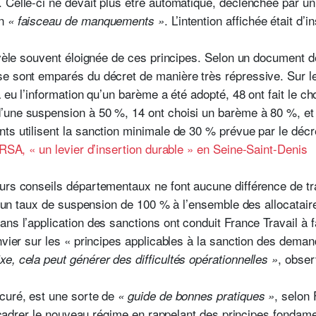
 Celle-ci ne devait plus être automatique, déclenchée par u
un
. L’intention affichée était d’i
« faisceau de manquements »
révèle souvent éloignée de ces principes. Selon un document 
se sont emparés du décret de manière très répressive. Sur 
 eu l’information qu’un barème a été adopté, 48 ont fait le ch
’une suspension à 50 %, 14 ont choisi un barème à 80 %, et 
ts utilisent la sanction minimale de 30 % prévue par le décr
 RSA, « un levier d’insertion durable » en Seine-Saint-Denis
urs conseils départementaux ne font aucune différence de tr
nt un taux de suspension de 100 % à l’ensemble des allocatair
ns l’application des sanctions ont conduit France Travail à f
anvier sur les « principes applicables à la sanction des dema
, obser
e, cela peut générer des difficultés opérationnelles »
curé, est une sorte de
, selon 
« guide de bonnes pratiques »
 encadrer le nouveau régime en rappelant des principes fondam