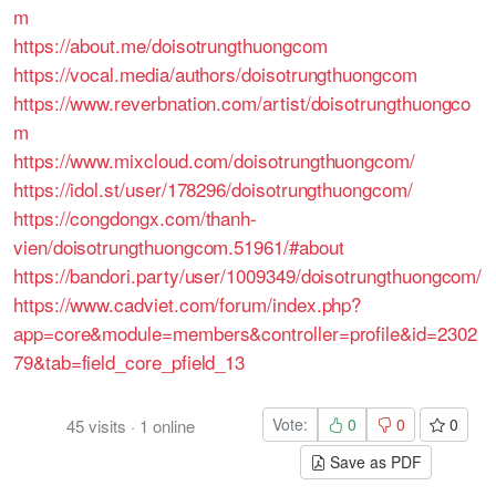
m
https://about.me/doisotrungthuongcom
https://vocal.media/authors/doisotrungthuongcom
https://www.reverbnation.com/artist/doisotrungthuongco
m
https://www.mixcloud.com/doisotrungthuongcom/
https://idol.st/user/178296/doisotrungthuongcom/
https://congdongx.com/thanh-
vien/doisotrungthuongcom.51961/#about
https://bandori.party/user/1009349/doisotrungthuongcom/
https://www.cadviet.com/forum/index.php?
app=core&module=members&controller=profile&id=2302
79&tab=field_core_pfield_13
Vote:
0
0
0
45
visits
·
1
online
Save as PDF