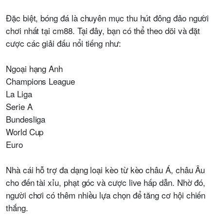
Đặc biệt, bóng đá là chuyên mục thu hút đông đảo người
chơi nhất tại cm88. Tại đây, bạn có thể theo dõi và đặt
cược các giải đấu nổi tiếng như:
Ngoại hạng Anh
Champions League
La Liga
Serie A
Bundesliga
World Cup
Euro
Nhà cái hỗ trợ đa dạng loại kèo từ kèo châu Á, châu Âu
cho đến tài xỉu, phạt góc và cược live hấp dẫn. Nhờ đó,
người chơi có thêm nhiều lựa chọn để tăng cơ hội chiến
thắng.