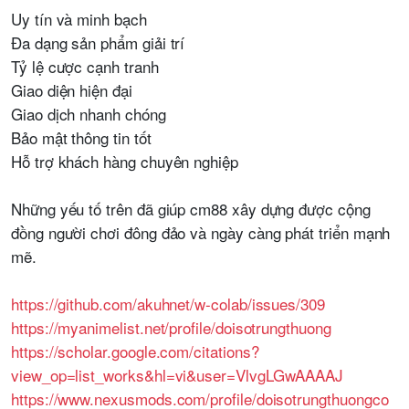
Uy tín và minh bạch
Đa dạng sản phẩm giải trí
Tỷ lệ cược cạnh tranh
Giao diện hiện đại
Giao dịch nhanh chóng
Bảo mật thông tin tốt
Hỗ trợ khách hàng chuyên nghiệp
Những yếu tố trên đã giúp cm88 xây dựng được cộng
đồng người chơi đông đảo và ngày càng phát triển mạnh
mẽ.
https://github.com/akuhnet/w-colab/issues/309
https://myanimelist.net/profile/doisotrungthuong
https://scholar.google.com/citations?
view_op=list_works&hl=vi&user=VlvgLGwAAAAJ
https://www.nexusmods.com/profile/doisotrungthuongco