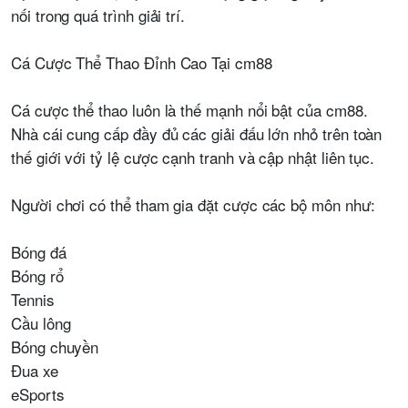
nối trong quá trình giải trí.
Cá Cược Thể Thao Đỉnh Cao Tại cm88
Cá cược thể thao luôn là thế mạnh nổi bật của cm88.
Nhà cái cung cấp đầy đủ các giải đấu lớn nhỏ trên toàn
thế giới với tỷ lệ cược cạnh tranh và cập nhật liên tục.
Người chơi có thể tham gia đặt cược các bộ môn như:
Bóng đá
Bóng rổ
Tennis
Cầu lông
Bóng chuyền
Đua xe
eSports