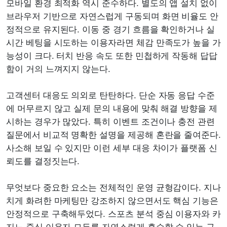
모바일 환경 최적화 역시 준수하다. 별도의 앱 설치 없이
브라우저 기반으로 자연스럽게 구동되며 화면 비율도 안
정적으로 유지된다. 이동 중 경기 흐름을 확인하거나 실
시간 베팅을 시도하는 이용자라면 체감 만족도가 높을 가
능성이 크다. 터치 반응 속도 또한 민첩하게 작동해 답답
함이 거의 느껴지지 않는다.
고객센터 대응도 의외로 탄탄하다. 단순 자동 응답 수준
에 머무르지 않고 실제 문의 내용에 맞춰 해결 방향을 제
시하는 경우가 많았다. 특히 이벤트 조건이나 충전 관련
질문에서 비교적 명확한 설명을 제공해 혼란을 줄여준다.
사소해 보일 수 있지만 이런 세부 대응 차이가 플랫폼 신
뢰도를 결정짓는다.
무엇보다 중요한 요소는 전체적인 운영 균형감이다. 지나
치게 화려한 마케팅만 강조하지 않으면서도 핵심 기능은
안정적으로 구축해두었다. 스포츠 분석 중심 이용자와 카
지노 중심 이용자 모두를 자연스럽게 흡수할 수 있는 구