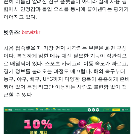
순히 이름만 알려진 신규 플랫폼이 아니라 실제 사용 경
험에서 안정감과 몰입 요소를 동시에 끌어낸다는 평가가
이어지고 있다.
:
betwizkr
벳위즈
처음 접속했을 때 가장 먼저 체감되는 부분은 화면 구성
이다. 복잡하게 얽힌 메뉴 대신 필요한 기능이 직관적으
로 배열되어 있다. 스포츠 카테고리 이동 속도가 빠르고,
경기 정보를 불러오는 과정도 매끄럽다. 해외 축구부터
농구, 야구, 배구, UFC까지 다양한 종목이 촘촘하게 준비
되어 있어 특정 리그만 이용하는 사람도 불편함 없이 접
근할 수 있다.