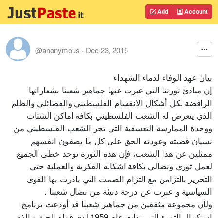
Add
Account
@anonymous
·
Dec 23, 2015
بيان عهد الوفاء لدماء الشهداء
إن مبادئ ثورتنا التي عبرت عنها جماهير شعبنا بشعاراتها
الرافضة لكل أشكال الانقسام الفلسطيني والفصائلي والظلم
الذي يتعرض له الشعب ال
فلسطيني بكافة اماكن الشتات
ووحدة الممارسة التعسفية التي تجر الشعب الفلسطيني من
نسيان قضيته وعودته الحق على كل ما يصفون انفسهم
ممثلين عن هذا الشعب، فإن هذه الثورة توحد خطى الجميع
لعمل ثوري ونضالي بكافة اشكاله الفكرية والعملية حتى
التحرير بالتزامن مع التزام الصمت التي بادرت بها القوى
السياسية و عبرت عن درجة دنيئة من نضال شعبنا .
ولأن مجموعة مثقفين من جماهير شعبنا قد أودعت برنامج
استكمال الثورة التي بدات عام 1959 لدى قواه الحية و الذي