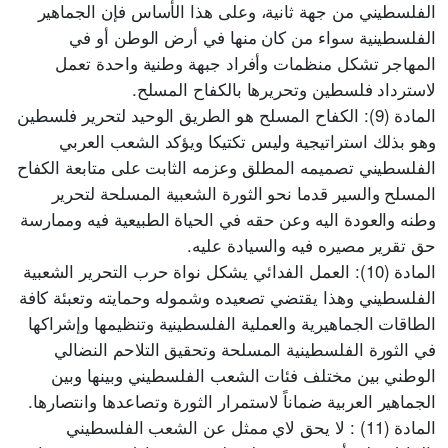
الفلسطيني من جهة ثانية، وعلى هذا الأساس فإن الجماهير
الفلسطينية سواء من كان منها في أرض الوطن أو في
المهاجر تشكل منظمات وأفراد جبهة وطنية واحدة تعمل
لاسترداد فلسطين وتحريرها بالكفاح المسلح.
المادة (9): الكفاح المسلح هو الطريق الوحيد لتحرير فلسطين
وهو بذلك استراتيجية وليس تكتيكا ويؤكد الشعب العربي
الفلسطيني تصميمه المطلق وعزمه الثابت على متابعة الكفاح
المسلح والسير قدما نحو الثورة الشعبية المسلحة لتحرير
وطنه والعودة اليه وعن حقه في الحياة الطبيعية فيه وممارسة
حق تقرير مصيره فيه والسيادة عليه.
المادة (10): العمل الفدائي يشكل نواة حرب التحرير الشعبية
الفلسطيني وهذا يقتضي تصعيده وشموله وحمايته وتعبئة كافة
الطاقات الجماهيرية والعملية الفلسطينية وتنظيمها وإشراكها
في الثورة الفلسطينية المسلحة وتحقيق التلاحم النضالي
الوطني بين مختلف فئات الشعب الفلسطيني وبينها وبين
الجماهير العربية ضماناً لاستمرار الثورة وتصاعدها وانتصارها.
المادة (11) : لا يحق لاي ممثل عن الشعب الفلسطيني