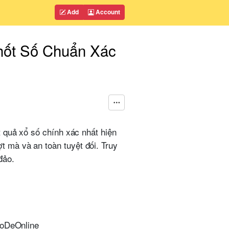
Add
Account
hốt Số Chuẩn Xác
t quả xổ số chính xác nhất hiện
 mà và an toàn tuyệt đối. Truy
đảo.
oDeOnline