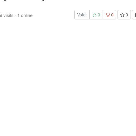
Vote:
0
0
0
9
visits
·
1
online