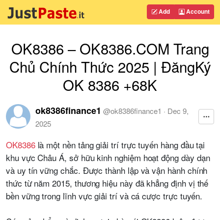
Add
Account
OK8386 – OK8386.COM Trang
Chủ Chính Thức 2025 | ĐăngKý
OK 8386 +68K
ok8386finance1
@
ok8386finance1
·
Dec 9,
2025
OK8386
là một nền tảng giải trí trực tuyến hàng đầu tại
khu vực Châu Á, sở hữu kinh nghiệm hoạt động dày dạn
và uy tín vững chắc. Được thành lập và vận hành chính
thức từ năm 2015, thương hiệu này đã khẳng định vị thế
bền vững trong lĩnh vực giải trí và cá cược trực tuyến.