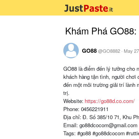
Khám Phá GO88: 
GO88
@
GO8882
·
May 27
GO88 là điểm đến lý tưởng cho n
khách hàng tận tình, người chơi
đến một môi trường giải trí làn
trị.
Website:
https://go88d.co.com/
Phone: 0456221911
Địa chỉ: Đ. Số 385/10 71, Khu P
Email: go88dcocom@gmail.com
Tags: #go88 #go88dcocom #rutti