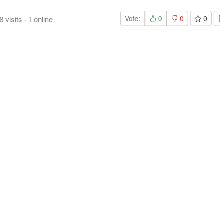
Vote:
0
0
0
8
visits
·
1
online