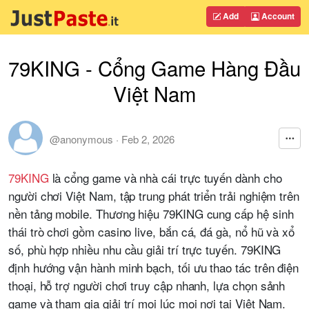
Add
Account
79KING - Cổng Game Hàng Đầu
Việt Nam
@anonymous
·
Feb 2, 2026
79KING
là cổng game và nhà cái trực tuyến dành cho
người chơi Việt Nam, tập trung phát triển trải nghiệm trên
nền tảng mobile. Thương hiệu 79KING cung cấp hệ sinh
thái trò chơi gồm casino live, bắn cá, đá gà, nổ hũ và xổ
số, phù hợp nhiều nhu cầu giải trí trực tuyến. 79KING
định hướng vận hành minh bạch, tối ưu thao tác trên điện
thoại, hỗ trợ người chơi truy cập nhanh, lựa chọn sảnh
game và tham gia giải trí mọi lúc mọi nơi tại Việt Nam.