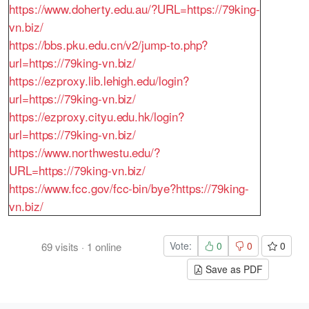
https://www.doherty.edu.au/?URL=https://79king-
vn.biz/
https://bbs.pku.edu.cn/v2/jump-to.php?
url=https://79king-vn.biz/
https://ezproxy.lib.lehigh.edu/login?
url=https://79king-vn.biz/
https://ezproxy.cityu.edu.hk/login?
url=https://79king-vn.biz/
https://www.northwestu.edu/?
URL=https://79king-vn.biz/
https://www.fcc.gov/fcc-bin/bye?https://79king-
vn.biz/
Vote:
0
0
0
69
visits
·
1
online
Save as PDF