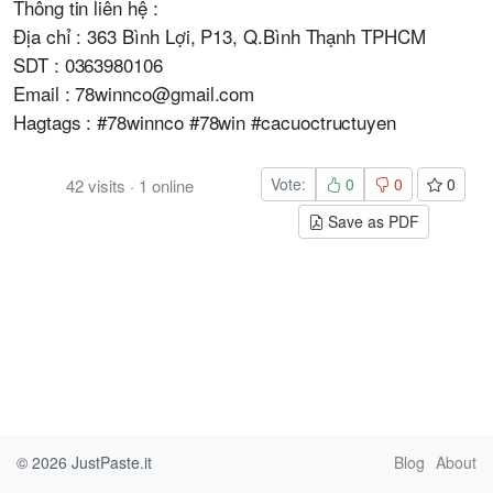
Thông tin liên hệ :
Địa chỉ : 363 Bình Lợi, P13, Q.Bình Thạnh TPHCM
SDT : 0363980106
Email : 78winnco@gmail.com
Hagtags : #78winnco #78win #cacuoctructuyen
Vote:
0
0
0
42
visits
·
1
online
Save as PDF
© 2026
JustPaste.it
Blog
About