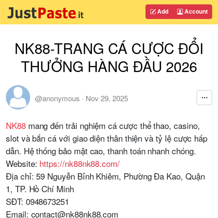
Add
Account
NK88-TRANG CÁ CƯỢC ĐỔI
THƯỞNG HÀNG ĐẦU 2026
@anonymous
·
Nov 29, 2025
NK88
mang đến trải nghiệm cá cược thể thao, casino,
slot và bắn cá với giao diện thân thiện và tỷ lệ cược hấp
dẫn. Hệ thống bảo mật cao, thanh toán nhanh chóng.
Website:
https://nk88nk88.com/
Địa chỉ: 59 Nguyễn Bỉnh Khiêm, Phường Đa Kao, Quận
1, TP. Hồ Chí Minh
SĐT: 0948673251
Email: contact@nk88nk88.com