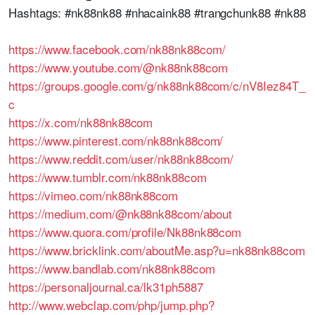
Hashtags: #nk88nk88 #nhacaink88 #trangchunk88 #nk88
https://www.facebook.com/nk88nk88com/
https://www.youtube.com/@nk88nk88com
https://groups.google.com/g/nk88nk88com/c/nV8Iez84T_
c
https://x.com/nk88nk88com
https://www.pinterest.com/nk88nk88com/
https://www.reddit.com/user/nk88nk88com/
https://www.tumblr.com/nk88nk88com
https://vimeo.com/nk88nk88com
https://medium.com/@nk88nk88com/about
https://www.quora.com/profile/Nk88nk88com
https://www.bricklink.com/aboutMe.asp?u=nk88nk88com
https://www.bandlab.com/nk88nk88com
https://personaljournal.ca/lk31ph5887
http://www.webclap.com/php/jump.php?