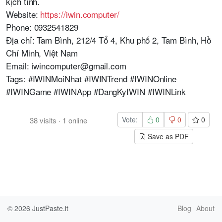
kịch tính.
Website:
https://iwin.computer/
Phone: 0932541829
Địa chỉ: Tam Bình, 212/4 Tổ 4, Khu phố 2, Tam Bình, Hồ
Chí Minh, Việt Nam
Email: iwincomputer@gmail.com
Tags: #IWINMoiNhat #IWINTrend #IWINOnline
#IWINGame #IWINApp #DangKyIWIN #IWINLink
Vote:
0
0
0
38
visits
·
1
online
Save as PDF
© 2026
JustPaste.it
Blog
About