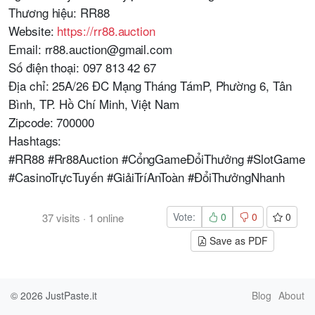
Thương hiệu: RR88
Website:
https://rr88.auction
Email: rr88.auction@gmail.com
Số điện thoại: 097 813 42 67
Địa chỉ: 25A/26 ĐC Mạng Tháng TámP, Phường 6, Tân
Bình, TP. Hồ Chí Minh, Việt Nam
Zipcode: 700000
Hashtags:
#RR88 #Rr88Auction #CổngGameĐổiThưởng #SlotGame
#CasinoTrựcTuyến #GiảiTríAnToàn #ĐổiThưởngNhanh
Vote:
0
0
0
37
visits
·
1
online
Save as PDF
© 2026
JustPaste.it
Blog
About