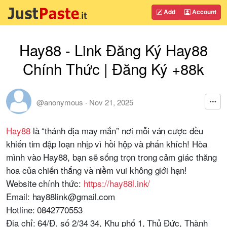
Add
Account
Hay88 - Link Đăng Ký Hay88
Chính Thức | Đăng Ký +88k
@anonymous
·
Nov 21, 2025
Hay88
là
“
thánh
địa
may
mắn
”
nơi
mỗi
ván
cược
đều
khiến
tim
đập
loạn
nhịp
vì
hồi
hộp
và
phấn
khích
!
Hòa
mình
vào
Hay88,
bạn
sẽ
sống
trọn
trong
cảm
giác
thăng
hoa
của
chiến
thắng
và
niềm
vui
không
giới
hạn
!
Website
chính
thức
:
https://hay88l.ink/
Email: hay88link@gmail.com
Hotline: 0842770553
Địa
chỉ
: 64/Đ.
số
2/34 34,
Khu
phố
1,
Thủ
Đức
,
Thành