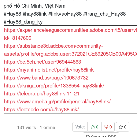
phố
Hồ
Chí
Minh,
Việt
Nam
#Hay88 #hay88link #linkvaoHay88 #trang_chu_Hay88
#Hay88_dang_ky
https://experienceleaguecommunities.adobe.com/t5/user/vi
id/18147606
https://substance3d.adobe.com/community-
assets/profile/org.adobe.user:372021CE69205CB00A49
https://be.5ch.net/user/969444863
https://myanimelist.net/profile/hay88link
https://www.band.us/page/100673732
https://akniga.org/profile/1338554-hay88link/
https://telegra.ph/hay88link-11-21
https://www.ameba.jp/profile/general/hay88link/
https://leetcode.com/u/hay88link/
Vote:
0
0
0
131
visits
·
1
online