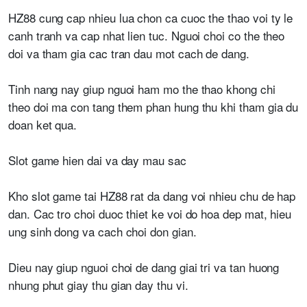
HZ88 cung cap nhieu lua chon ca cuoc the thao voi ty le
canh tranh va cap nhat lien tuc. Nguoi choi co the theo
doi va tham gia cac tran dau mot cach de dang.
Tinh nang nay giup nguoi ham mo the thao khong chi
theo doi ma con tang them phan hung thu khi tham gia du
doan ket qua.
Slot game hien dai va day mau sac
Kho slot game tai HZ88 rat da dang voi nhieu chu de hap
dan. Cac tro choi duoc thiet ke voi do hoa dep mat, hieu
ung sinh dong va cach choi don gian.
Dieu nay giup nguoi choi de dang giai tri va tan huong
nhung phut giay thu gian day thu vi.