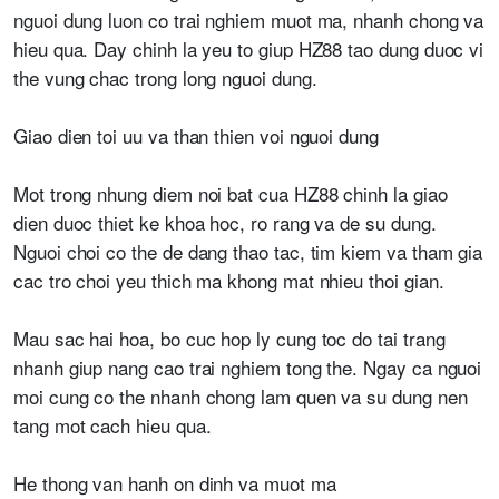
nguoi dung luon co trai nghiem muot ma, nhanh chong va
hieu qua. Day chinh la yeu to giup HZ88 tao dung duoc vi
the vung chac trong long nguoi dung.
Giao dien toi uu va than thien voi nguoi dung
Mot trong nhung diem noi bat cua HZ88 chinh la giao
dien duoc thiet ke khoa hoc, ro rang va de su dung.
Nguoi choi co the de dang thao tac, tim kiem va tham gia
cac tro choi yeu thich ma khong mat nhieu thoi gian.
Mau sac hai hoa, bo cuc hop ly cung toc do tai trang
nhanh giup nang cao trai nghiem tong the. Ngay ca nguoi
moi cung co the nhanh chong lam quen va su dung nen
tang mot cach hieu qua.
He thong van hanh on dinh va muot ma