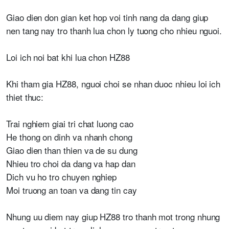
Giao dien don gian ket hop voi tinh nang da dang giup
nen tang nay tro thanh lua chon ly tuong cho nhieu nguoi.
Loi ich noi bat khi lua chon HZ88
Khi tham gia HZ88, nguoi choi se nhan duoc nhieu loi ich
thiet thuc:
Trai nghiem giai tri chat luong cao
He thong on dinh va nhanh chong
Giao dien than thien va de su dung
Nhieu tro choi da dang va hap dan
Dich vu ho tro chuyen nghiep
Moi truong an toan va dang tin cay
Nhung uu diem nay giup HZ88 tro thanh mot trong nhung