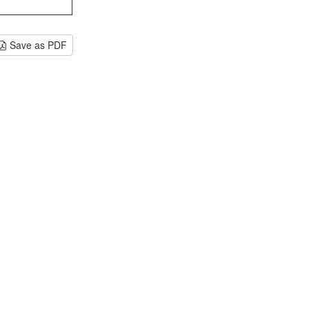
Save as PDF