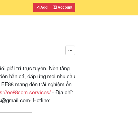
Add
Account
i giải trí trực tuyến. Nền tảng
 đến bắn cá, đáp ứng mọi nhu cầu
/7, EE88 mang đến trải nghiệm ổn
ps://ee88com.services/
- Địa chỉ:
s@gmail.com- Hotline: