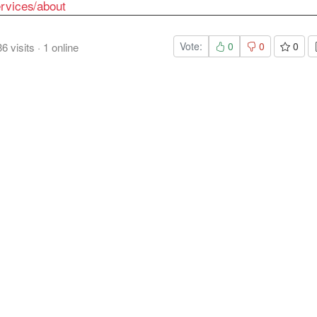
rvices/about
Vote:
0
0
0
36
visits
·
1
online