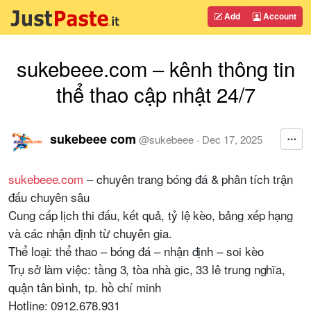
Add
Account
sukebeee.com – kênh thông tin
thể thao cập nhật 24/7
sukebeee com
@
sukebeee
·
Dec 17, 2025
sukebeee.com
– chuyên trang bóng đá & phân tích trận
đấu chuyên sâu
Cung cấp lịch thi đấu, kết quả, tỷ lệ kèo, bảng xếp hạng
và các nhận định từ chuyên gia.
Thể loại: thể thao – bóng đá – nhận định – soi kèo
Trụ sở làm việc: tầng 3, tòa nhà gic, 33 lê trung nghĩa,
quận tân bình, tp. hồ chí minh
Hotline: 0912.678.931