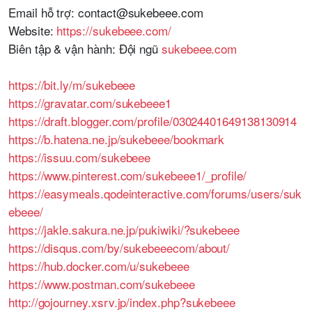
Email hỗ trợ: contact@sukebeee.com
Website:
https://sukebeee.com/
Biên tập & vận hành: Đội ngũ
sukebeee.com
https://bit.ly/m/sukebeee
https://gravatar.com/sukebeee1
https://draft.blogger.com/profile/03024401649138130914
https://b.hatena.ne.jp/sukebeee/bookmark
https://issuu.com/sukebeee
https://www.pinterest.com/sukebeee1/_profile/
https://easymeals.qodeinteractive.com/forums/users/suk
ebeee/
https://jakle.sakura.ne.jp/pukiwiki/?sukebeee
https://disqus.com/by/sukebeeecom/about/
https://hub.docker.com/u/sukebeee
https://www.postman.com/sukebeee
http://gojourney.xsrv.jp/index.php?sukebeee