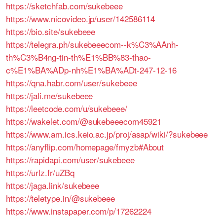
https://sketchfab.com/sukebeee
https://www.nicovideo.jp/user/142586114
https://bio.site/sukebeee
https://telegra.ph/sukebeeecom--k%C3%AAnh-
th%C3%B4ng-tin-th%E1%BB%83-thao-
c%E1%BA%ADp-nh%E1%BA%ADt-247-12-16
https://qna.habr.com/user/sukebeee
https://jali.me/sukebeee
https://leetcode.com/u/sukebeee/
https://wakelet.com/@sukebeeecom45921
https://www.am.ics.keio.ac.jp/proj/asap/wiki/?sukebeee
https://anyflip.com/homepage/fmyzb#About
https://rapidapi.com/user/sukebeee
https://urlz.fr/uZBq
https://jaga.link/sukebeee
https://teletype.in/@sukebeee
https://www.instapaper.com/p/17262224