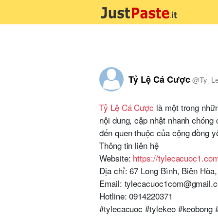
Tỷ Lệ Cá Cược
@
Ty_L
Tỷ Lệ Cá Cược
là một trong nhữn
nội dung, cập nhật nhanh chóng 
đến quen thuộc của cộng đồng y
Thông tin liên hệ
Website:
https://tylecacuoc1.co
Địa chỉ: 67 Long Bình, Biên Hòa
Email: tylecacuoc1com@gmail.
Hotline: 0914220371
#tylecacuoc #tylekeo #keobong 