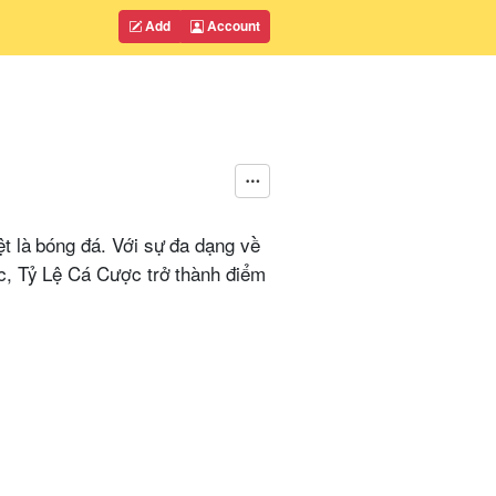
Add
Account
ệt là bóng đá. Với sự đa dạng về
ác, Tỷ Lệ Cá Cược trở thành điểm