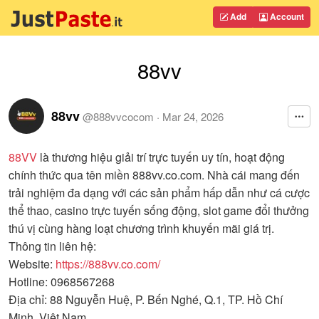
Add
Account
88vv
88vv
@
888vvcocom
·
Mar 24, 2026
88VV
là thương hiệu giải trí trực tuyến uy tín, hoạt động
chính thức qua tên miền 888vv.co.com. Nhà cái mang đến
trải nghiệm đa dạng với các sản phẩm hấp dẫn như cá cược
thể thao, casino trực tuyến sống động, slot game đổi thưởng
thú vị cùng hàng loạt chương trình khuyến mãi giá trị.
Thông tin liên hệ:
Website:
https://888vv.co.com/
Hotline: 0968567268
Địa chỉ: 88 Nguyễn Huệ, P. Bến Nghé, Q.1, TP. Hồ Chí
Minh, Việt Nam