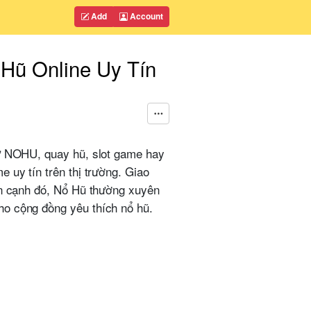
Add
Account
Hũ Online Uy Tín
như NOHU, quay hũ, slot game hay
 uy tín trên thị trường. Giao
Bên cạnh đó, Nổ Hũ thường xuyên
ho cộng đồng yêu thích nổ hũ.