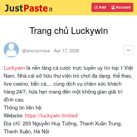
Add
Account
Trang chủ Luckywin
@anonymous
·
Apr 17, 2026
Luckywin
là nền tảng cá cược trực tuyến uy tín top 1 Việt
Nam. Nhà cái sở hữu thư viện trò chơi đa dạng: thể thao,
live casino, bắn cá,... cùng dịch vụ chăm sóc khách
hàng 24/7, hứa hẹn mang đến một không gian giải trí
đỉnh cao.
Thông tin liên hệ:
Website:
https://luckywin.limited/
Địa chỉ: 203 Nguyễn Huy Tưởng, Thanh Xuân Trung,
Thanh Xuân, Hà Nội