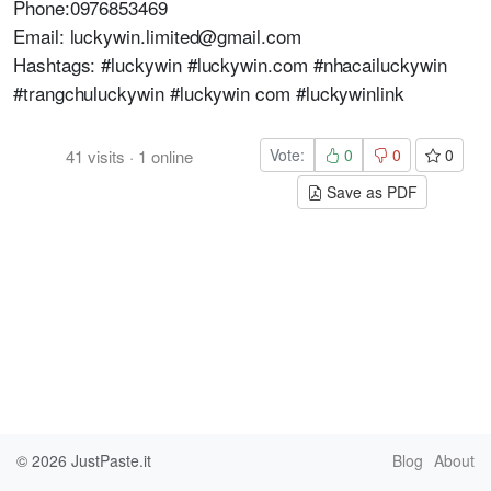
Phone:0976853469
Email: luckywin.limited@gmail.com
Hashtags: #luckywin #luckywin.com #nhacailuckywin
#trangchuluckywin #luckywin com #luckywinlink
Vote:
0
0
0
41
visits
·
1
online
Save as PDF
© 2026
JustPaste.it
Blog
About