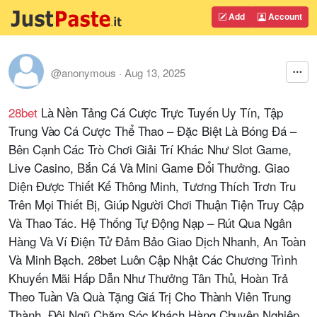
Add
Account
@anonymous
·
Aug 13, 2025
28bet
Là Nền Tảng Cá Cược Trực Tuyến Uy Tín, Tập
Trung Vào Cá Cược Thể Thao – Đặc Biệt Là Bóng Đá –
Bên Cạnh Các Trò Chơi Giải Trí Khác Như Slot Game,
Live Casino, Bắn Cá Và Mini Game Đổi Thưởng. Giao
Diện Được Thiết Kế Thông Minh, Tương Thích Trơn Tru
Trên Mọi Thiết Bị, Giúp Người Chơi Thuận Tiện Truy Cập
Và Thao Tác. Hệ Thống Tự Động Nạp – Rút Qua Ngân
Hàng Và Ví Điện Tử Đảm Bảo Giao Dịch Nhanh, An Toàn
Và Minh Bạch. 28bet Luôn Cập Nhật Các Chương Trình
Khuyến Mãi Hấp Dẫn Như Thưởng Tân Thủ, Hoàn Trả
Theo Tuần Và Quà Tặng Giá Trị Cho Thành Viên Trung
Thành. Đội Ngũ Chăm Sóc Khách Hàng Chuyên Nghiệp