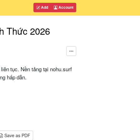
Add
Account
nh Thức 2026
iên tục. Nền tảng tại nohu.surf
ởng hấp dẫn.
Save as PDF