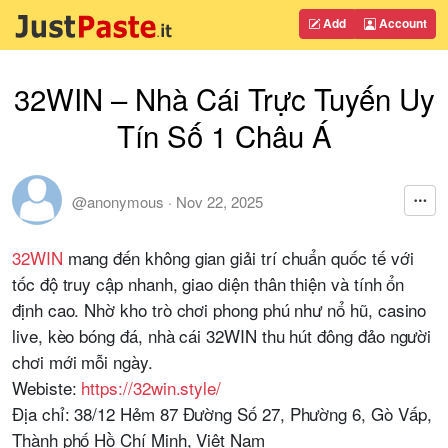
Add
Account
32WIN – Nhà Cái Trực Tuyến Uy
Tín Số 1 Châu Á
@anonymous
·
Nov 22, 2025
32WIN
mang đến không gian giải trí chuẩn quốc tế với
tốc độ truy cập nhanh, giao diện thân thiện và tính ổn
định cao. Nhờ kho trò chơi phong phú như nổ hũ, casino
live, kèo bóng đá, nhà cái 32WIN thu hút đông đảo người
chơi mới mỗi ngày.
Webiste:
https://32win.style/
Địa chỉ: 38/12 Hẻm 87 Đường Số 27, Phường 6, Gò Vấp,
Thành phố Hồ Chí Minh, Việt Nam