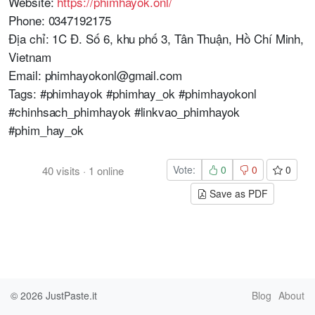
Website:
https://phimhayok.onl/
Phone: 0347192175
Địa chỉ: 1C Đ. Số 6, khu phố 3, Tân Thuận, Hồ Chí Minh,
Vietnam
Email: phimhayokonl@gmail.com
Tags: #phimhayok #phimhay_ok #phimhayokonl
#chinhsach_phimhayok #linkvao_phimhayok
#phim_hay_ok
Vote:
0
0
0
40
visits
·
1
online
Save as PDF
© 2026
JustPaste.it
Blog
About