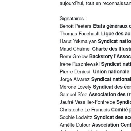
aujourd’hui, tout en reconnaissan
Signataires :
Benoît Peeters
Etats généraux d
Thomas Fouchault
Ligue des au
Harut Yekmalyan
Syndicat natio
Maud Chalmel
Charte des Illus
Remi Grelow
Backstory l’Assoc
Irène Ruszniewski
Syndicat nat
Pierre Denieuil
Union nationale 
Jorge Alvarez
Syndicat nationa
Merone Lovely
Syndicat des écr
Samuel Sfez
Association des tr
Jaufré Vessiller-Fonfreide
Syndic
Christophe Le Francois
Comité p
Sophie Lodwitz
Syndicat des sc
Amélie Dufour
Association Cent