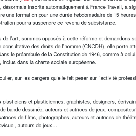
s, désormais inscrits automatiquement à France Travail, à sig
ivre une formation pour une durée hebdomadaire de 15 heures.
istration pourra suspendre ce revenu de subsistance.
ses de l’art, sommes opposés à cette réforme et demandons s
 consultative des droits de l’homme (CNCDH), elle porte att
ans le préambule de la Constitution de 1946, comme à celui 
, inclus dans la charte sociale européenne.
ulier, sur les dangers qu’elle fait peser sur l’activité profess
 plasticiens et plasticiennes, graphistes, designers, écrivains
ces de bande dessinée, auteurs et autrices de jeux, composite
isatrices de films, photographes, auteurs et autrices de théât
diovisuel, auteurs de jeux…