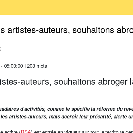
s artistes-auteurs, souhaitons abr
5
5 - 05:00:00 1203 mots
tistes-auteurs, souhaitons abroger 
aires d’activités, comme le spécifie la réforme du reve
s artistes-auteurs, mais accroît leur précarité, alerte un 
é active (
RSA
) est entrée en vigueur sur tout le territoire de