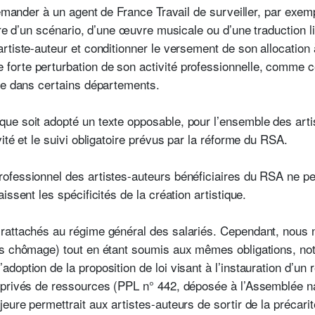
demander à un agent de France Travail de surveiller, par exemp
ure d’un scénario, d’une œuvre musicale ou d’une traduction lit
rtiste-auteur et conditionner le versement de son allocation
rte perturbation de son activité professionnelle, comme cel
me dans certains départements.
e soit adopté un texte opposable, pour l’ensemble des artis
ité et le suivi obligatoire prévus par la réforme du RSA.
fessionnel des artistes-auteurs bénéficiaires du RSA ne peu
ssent les spécificités de la création artistique.
rattachés au régime général des salariés. Cependant, nous
ns chômage) tout en étant soumis aux mêmes obligations, n
doption de la proposition de loi visant à l’instauration d’u
 privés de ressources (PPL n° 442, déposée à l’Assemblée na
ure permettrait aux artistes-auteurs de sortir de la précarité