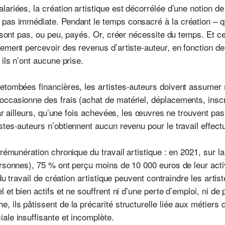
ariées, la création artistique est décorrélée d’une notion de
pas immédiate. Pendant le temps consacré à la création – qu
e sont pas, ou peu, payés. Or, créer nécessite du temps. Et ce
ement percevoir des revenus d’artiste-auteur, en fonction de 
 ils n’ont aucune prise.
etombées financières, les artistes-auteurs doivent assumer 
occasionne des frais (achat de matériel, déplacements, insc
, par ailleurs, qu’une fois achevées, les œuvres ne trouvent
tes-auteurs n’obtiennent aucun revenu pour le travail effect
-rémunération chronique du travail artistique : en 2021, sur l
ersonnes), 75 % ont perçu moins de 10 000 euros de leur acti
 du travail de création artistique peuvent contraindre les artis
 et bien actifs et ne souffrent ni d’une perte d’emploi, ni de
 ils pâtissent de la précarité structurelle liée aux métiers de
ale insuffisante et incomplète.