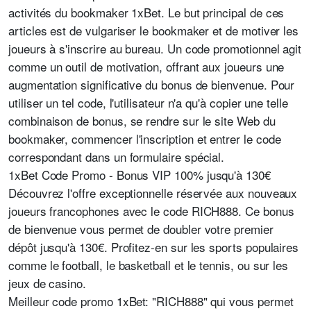
activités du bookmaker 1xBet. Le but principal de ces
articles est de vulgariser le bookmaker et de motiver les
joueurs à s'inscrire au bureau. Un code promotionnel agit
comme un outil de motivation, offrant aux joueurs une
augmentation significative du bonus de bienvenue. Pour
utiliser un tel code, l'utilisateur n'a qu'à copier une telle
combinaison de bonus, se rendre sur le site Web du
bookmaker, commencer l'inscription et entrer le code
correspondant dans un formulaire spécial.
1xBet Code Promo - Bonus VIP 100% jusqu'à 130€
Découvrez l'offre exceptionnelle réservée aux nouveaux
joueurs francophones avec le code RICH888. Ce bonus
de bienvenue vous permet de doubler votre premier
dépôt jusqu'à 130€. Profitez-en sur les sports populaires
comme le football, le basketball et le tennis, ou sur les
jeux de casino.
Meilleur code promo 1xBet: "RICH888" qui vous permet