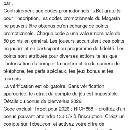
pari.
Contrairement aux codes promotionnels 1xBet gratuits
pour l'inscription, les codes promotionnels du Magasin
ne peuvent être obtenus qu'en échange de points
promotionnels. Chaque code a une valeur nominale de
50 points en général. Les joueurs accumulent ces points
en jouant et en participant au programme de fidélité. Les
points sont attribués pour diverses actions telles que
l'autorisation du compte, la confirmation du numéro de
téléphone, les paris spéciaux, les jeux bonus et les
tournois.
La vérification est obligatoire! Sans vérification
appropriée, le retrait du compte de jeu est impossible.
Détails du bonus de bienvenue 2026:
Code exclusif 1xBet pour 2026 : RICH888 – profitez d’un
bonus pouvant atteindre 130 €/$ à l’inscription. Créez un
compte sur 1xbet.com et activez votre offre de