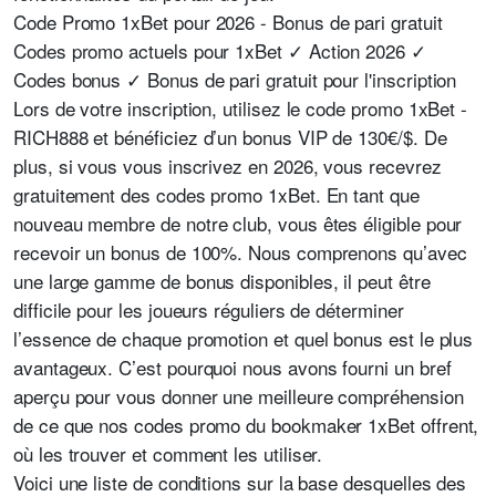
Code Promo 1xBet pour 2026 - Bonus de pari gratuit
Codes promo actuels pour 1xBet ✓ Action 2026 ✓
Codes bonus ✓ Bonus de pari gratuit pour l'inscription
Lors de votre inscription, utilisez le code promo 1xBet -
RICH888 et bénéficiez d’un bonus VIP de 130€/$. De
plus, si vous vous inscrivez en 2026, vous recevrez
gratuitement des codes promo 1xBet. En tant que
nouveau membre de notre club, vous êtes éligible pour
recevoir un bonus de 100%. Nous comprenons qu’avec
une large gamme de bonus disponibles, il peut être
difficile pour les joueurs réguliers de déterminer
l’essence de chaque promotion et quel bonus est le plus
avantageux. C’est pourquoi nous avons fourni un bref
aperçu pour vous donner une meilleure compréhension
de ce que nos codes promo du bookmaker 1xBet offrent,
où les trouver et comment les utiliser.
Voici une liste de conditions sur la base desquelles des