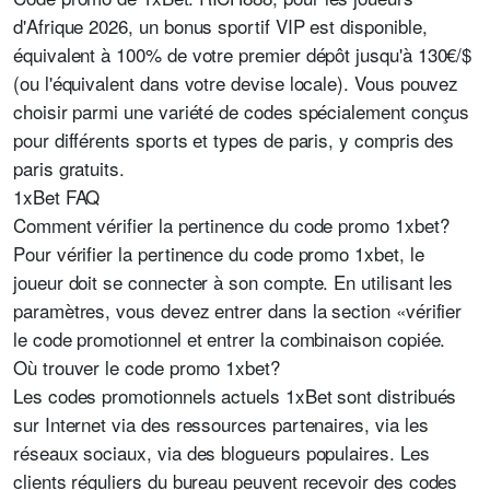
d'Afrique 2026, un bonus sportif VIP est disponible,
équivalent à 100% de votre premier dépôt jusqu'à 130€/$
(ou l'équivalent dans votre devise locale). Vous pouvez
choisir parmi une variété de codes spécialement conçus
pour différents sports et types de paris, y compris des
paris gratuits.
1xBet FAQ
Comment vérifier la pertinence du code promo 1xbet?
Pour vérifier la pertinence du code promo 1xbet, le
joueur doit se connecter à son compte. En utilisant les
paramètres, vous devez entrer dans la section «vérifier
le code promotionnel et entrer la combinaison copiée.
Où trouver le code promo 1xbet?
Les codes promotionnels actuels 1xBet sont distribués
sur Internet via des ressources partenaires, via les
réseaux sociaux, via des blogueurs populaires. Les
clients réguliers du bureau peuvent recevoir des codes