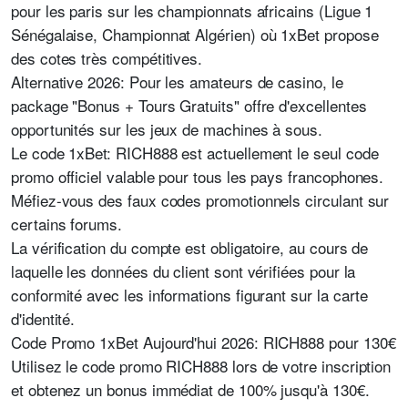
pour les paris sur les championnats africains (Ligue 1
Sénégalaise, Championnat Algérien) où 1xBet propose
des cotes très compétitives.
Alternative 2026: Pour les amateurs de casino, le
package "Bonus + Tours Gratuits" offre d'excellentes
opportunités sur les jeux de machines à sous.
Le code 1xBet: RICH888 est actuellement le seul code
promo officiel valable pour tous les pays francophones.
Méfiez-vous des faux codes promotionnels circulant sur
certains forums.
La vérification du compte est obligatoire, au cours de
laquelle les données du client sont vérifiées pour la
conformité avec les informations figurant sur la carte
d'identité.
Code Promo 1xBet Aujourd'hui 2026: RICH888 pour 130€
Utilisez le code promo RICH888 lors de votre inscription
et obtenez un bonus immédiat de 100% jusqu'à 130€.