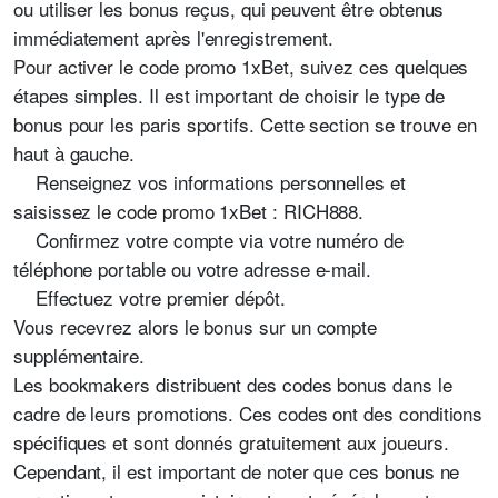
ou utiliser les bonus reçus, qui peuvent être obtenus
immédiatement après l'enregistrement.
Pour activer le code promo 1xBet, suivez ces quelques
étapes simples. Il est important de choisir le type de
bonus pour les paris sportifs. Cette section se trouve en
haut à gauche.
Renseignez vos informations personnelles et
saisissez le code promo 1xBet : RICH888.
Confirmez votre compte via votre numéro de
téléphone portable ou votre adresse e-mail.
Effectuez votre premier dépôt.
Vous recevrez alors le bonus sur un compte
supplémentaire.
Les bookmakers distribuent des codes bonus dans le
cadre de leurs promotions. Ces codes ont des conditions
spécifiques et sont donnés gratuitement aux joueurs.
Cependant, il est important de noter que ces bonus ne