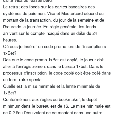
Le retrait des fonds sur les cartes bancaires des
systèmes de paiement Visa et Mastercard dépend du
montant de la transaction, du jour de la semaine et de
l'heure de la journée. En règle générale, les fonds
arrivent sur le compte indiqué dans un délai de 24
heures.
Où dois-je insérer un code promo lors de l'inscription à
1xBet?
Dès que le code promo 1xBet est copié, le joueur doit
aller à l'enregistrement dans le bureau 1xbet. Dans le
processus d'inscription, le code copié doit être collé dans
un formulaire spécial.
Quelle est la mise minimale et la limite minimale de
1xBet?
Conformément aux règles du bookmaker, le dépôt
minimum dans le bureau est de 1$. La mise minimale est
de 0,2 $ou l'équivalent de ce montant dans une autre