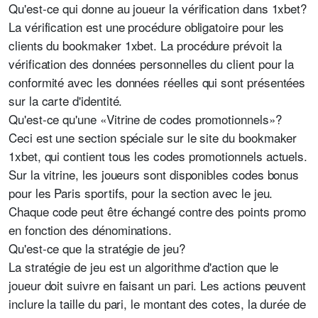
Qu'est-ce qui donne au joueur la vérification dans 1xbet?
La vérification est une procédure obligatoire pour les
clients du bookmaker 1xbet. La procédure prévoit la
vérification des données personnelles du client pour la
conformité avec les données réelles qui sont présentées
sur la carte d'identité.
Qu'est-ce qu'une «Vitrine de codes promotionnels»?
Ceci est une section spéciale sur le site du bookmaker
1xbet, qui contient tous les codes promotionnels actuels.
Sur la vitrine, les joueurs sont disponibles codes bonus
pour les Paris sportifs, pour la section avec le jeu.
Chaque code peut être échangé contre des points promo
en fonction des dénominations.
Qu'est-ce que la stratégie de jeu?
La stratégie de jeu est un algorithme d'action que le
joueur doit suivre en faisant un pari. Les actions peuvent
inclure la taille du pari, le montant des cotes, la durée de