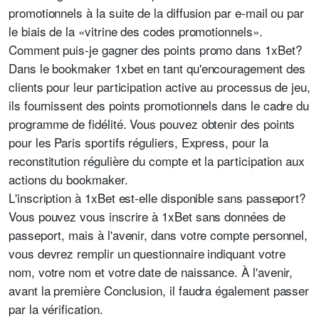
promotionnels à la suite de la diffusion par e-mail ou par
le biais de la «vitrine des codes promotionnels».
Comment puis-je gagner des points promo dans 1xBet?
Dans le bookmaker 1xbet en tant qu'encouragement des
clients pour leur participation active au processus de jeu,
ils fournissent des points promotionnels dans le cadre du
programme de fidélité. Vous pouvez obtenir des points
pour les Paris sportifs réguliers, Express, pour la
reconstitution régulière du compte et la participation aux
actions du bookmaker.
L'inscription à 1xBet est-elle disponible sans passeport?
Vous pouvez vous inscrire à 1xBet sans données de
passeport, mais à l'avenir, dans votre compte personnel,
vous devrez remplir un questionnaire indiquant votre
nom, votre nom et votre date de naissance. À l'avenir,
avant la première Conclusion, il faudra également passer
par la vérification.