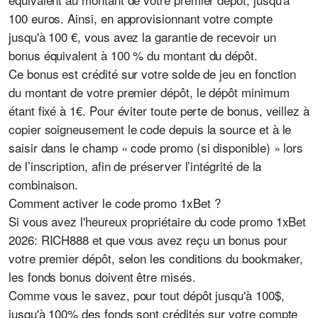
100 euros. Ainsi, en approvisionnant votre compte
jusqu'à 100 €, vous avez la garantie de recevoir un
bonus équivalent à 100 % du montant du dépôt.
Ce bonus est crédité sur votre solde de jeu en fonction
du montant de votre premier dépôt, le dépôt minimum
étant fixé à 1€. Pour éviter toute perte de bonus, veillez à
copier soigneusement le code depuis la source et à le
saisir dans le champ « code promo (si disponible) » lors
de l’inscription, afin de préserver l’intégrité de la
combinaison.
Comment activer le code promo 1xBet ?
Si vous avez l'heureux propriétaire du code promo 1xBet
2026: RICH888 et que vous avez reçu un bonus pour
votre premier dépôt, selon les conditions du bookmaker,
les fonds bonus doivent être misés.
Comme vous le savez, pour tout dépôt jusqu'à 100$,
jusqu'à 100% des fonds sont crédités sur votre compte