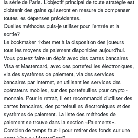
la série de Paris. L'objectif principal de toute stratégie est
d'obtenir des gains qui seront en mesure de compenser
toutes les dépenses précédentes.
Quelles méthodes puis-je utiliser pour l'entrée et la
sortie?
Le bookmaker 1xbet met à la disposition des joueurs
tous les moyens de paiement disponibles aujourd'hui.
Vous pouvez faire un dépôt avec des cartes bancaires
Visa et Mastercard, avec des portefeuilles électroniques,
via des systèmes de paiement, via des services
bancaires par Internet, en utilisant les services des
opérateurs mobiles, sur des portefeuilles pour crypto -
monnaie. Pour le retrait, il est recommandé d'utiliser des
cartes bancaires, des portefeuilles électroniques et des
systèmes de paiement. La liste des méthodes de
paiement se trouve dans la section «Paiements».
Combien de temps faut-il pour retirer des fonds sur une
carte Visa ou MasterCard?