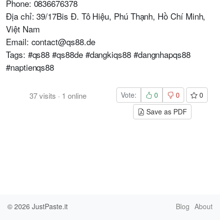
Phone:
0836676378
Địa chỉ:
39/17Bis Đ. Tô Hiệu, Phú Thạnh, Hồ Chí Minh,
Việt Nam
Email:
contact@qs88.de
Tags:
#qs88 #qs88de #dangkiqs88 #dangnhapqs88
#naptienqs88
Vote:
0
0
0
37
visits
·
1
online
Save as PDF
© 2026
JustPaste.it
Blog
About