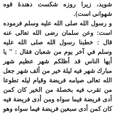
شوید، زیرا روزه شکست دهندۀ قوه
شهوانی است).
و رسول الله صلی الله علیه وسلم فرموده
است:
وعن سلمان
رضی الله تعالی عنه
قال : خطبنا رسول الله صلى الله عليه
وسلم في آخر يوم من شعبان فقال : " يا
أيها الناس قد أظلكم شهر عظيم
شهر
مبارك شهر فيه ليلة خير من ألف شهر جعل
الله تعالى صيامه فريضة وقيام ليله تطوعا
من تقرب فيه بخصلة من الخير كان كمن
أدى فريضة فيما سواه ومن أدى فريضة فيه
كان كمن أدى سبعين فريضة فيما سواه وهو