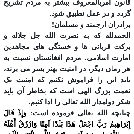
قانون امربالمعروف بیشتر به مردم تشریح
گردد و در عمل تطبیق شود.
برادران ارجمند و مسلمان!
الحمدلله
که به نصرت الله جل جلاله و
برکت قربانی ها و خستگی های مجاهدین
امارت اسلامی، مردم افغانستان نسبت به
هر زمان دیگر، در امنیت بهتر بسر می برند،
باید این را فراموش نکنیم که امنیت یک
نعمت بزرگ الهی است که بخاطر آن باید
شکر دوامدار الله تعالی را ادا کنیم.
چنانچه الله تعالی فرموده است
:
وَإِذْ قَالَ
إِبْرَاهِيمُ رَبِّ اجْعَلْ هَذَا بَلَدًا آمِنًا وَارْزُقْ أَهْلَهُ