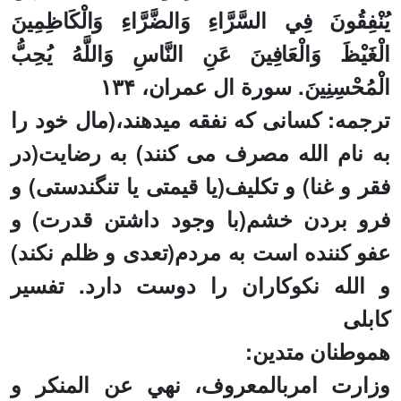
يُنْفِقُونَ فِي السَّرَّاءِ وَالضَّرَّاءِ وَالْكَاظِمِينَ
الْغَيْظَ وَالْعَافِينَ عَنِ النَّاسِ وَاللَّهُ يُحِبُّ
الْمُحْسِنِينَ. سورة ال عمران، ۱۳۴
ترجمه: کسانی که نفقه میدهند،(مال خود را
به نام الله مصرف می کنند) به رضایت(در
فقر و غنا) و تکلیف(یا قیمتی یا تنگندستی) و
فرو بردن خشم(با وجود داشتن قدرت) و
عفو کننده است به مردم(تعدی و ظلم نکند)
و الله نكوكاران را دوست دارد. تفسیر
کابلی
هموطنان متدین:
وزارت
امربالمعروف، نهي عن المنکر و