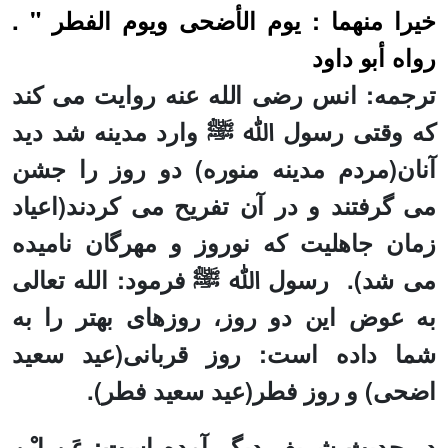
خيرا منهما : يوم الأضحى ويوم الفطر " .
رواه أبو داود
ترجمه: انس رض
ی
الله عنه روایت می کند
که وقتی رسول ﷲ ﷺ وارد مدینه شد دید
آنان(مردم مدینه منوره) دو روز را جشن
می گرفتند و در آن تفریح می کردند(اعیاد
زمان جاهلیت که نوروز و مهرگان نامیده
می شد).
رسول ﷲ ﷺ فرمود: الله تعالی
به عوض این دو روز، روزهای بهتر را به
شما داده است: روز قربانی(عید سعید
اضحی) و روز فطر(عید سعید فطر).
در حدیث شریف دیگر آمده است
: عَنِ ابْنِ