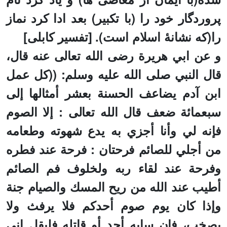
پروردگار خود را (با تکبیر) بعد ادا کرد نماز
را(که نشانۀ اسلام است). [تفسیر کابلی]
و عن ابي هریرة رضی الله تعالی عنه قال،
قال النب
ي صلى الله عليه وسلم: ((كل عمل
ابن آدم يضاعف الحسنة بعشر أمثالها إلى
سبعمائة ضعف قال الله تعالى : إلا الصوم
فإنه لي وأنا أجزي به يدع شهوته وطعامه
من أجلي للصائم فرحتان : فرحة عند فطره
وفرحة عند لقاء ربه ولخلوف فم الصائم
أطيب عند الله من ريح المسك والصيام جنة
وإذا كان يوم صوم أحدكم فلا يرفث ولا
يصخب
،
فإن سابه أحد أو قاتله فليقل إني