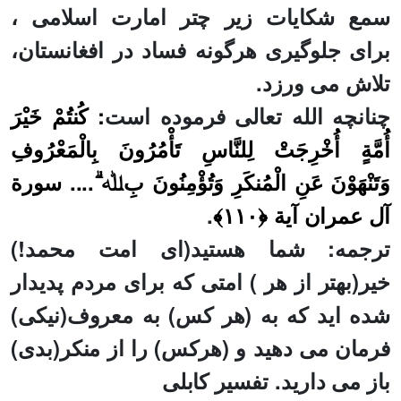
سمع شکایات
زیر چتر
امارت اسلامی ،
برای
جلوگیری
هرگونه فساد در افغانستان،
تلاش
می ورزد.
چنانچه الله تعالی فرموده است
: كُنتُمْ خَيْرَ
أُمَّةٍ أُخْرِجَتْ لِلنَّاسِ تَأْمُرُونَ بِالْمَعْرُوفِ
وَتَنْهَوْنَ عَنِ الْمُنكَرِ وَتُؤْمِنُونَ بِﷲ ۗ....
سورة
آل عمران
آية
﴿١١٠﴾
.
ترجمه: شما هستید(ای امت محمد!)
خیر(بهتر از هر ) امتى كه براى مردم پديدار
شده‏ ايد که به (هر کس) به معروف(نیکی)
فرمان مى‏ دهيد و (هرکس) را از منکر(بدی)
باز می دارید. تفسیر کابلی