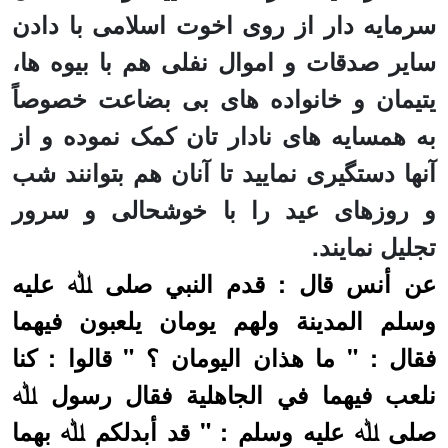
سرمایه دار از روی اخوت اسلامی با دادن
سایر صدقات و اموال نفلی هم با بیوه ها،
یتیمان و خانواده های بی بضاعت خصوصاً
به همسایه های نادار تان کمک نموده و از
آنها دستگیری نمایید تا آنان هم بتوانند شب
و روزهای عید را با خوشحالی و سرور
تجلیل نمایند.
عن أنس قال : قدم النبي صلى ﷲ عليه
وسلم المدينة ولهم يومان يلعبون فيهما
فقال : " ما هذان اليومان ؟ " قالوا : كنا
نلعب فيهما في الجاهلية فقال رسول ﷲ
صلى ﷲ عليه وسلم : " قد أبدلكم ﷲ بهما