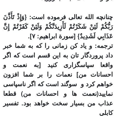
چنانچه الله تعالی فرموده است
:
}
وَإِذْ تَأَذَّنَ
رَبُّكُمْ لَئِنْ شَكَرْتُمْ لَأَزِيدَنَّكُمْ وَلَئِنْ كَفَرْتُمْ إِنَّ
عَذَابِي لَشَدِيدٌ
{
[
سورة
ابراهیم: ۷].
ترجمه: و یاد کن زمانی را که به شما خبر
داد پروردگار تان به این قسم است که اگر
واقعا سپاسگزارى كنيد [به نعمت و
احسانات من] نعمات را بر شما افزون
خواهم كرد و
سوگند است که اگر ناسپاسى
نماييد(نعمت ها و احسانات من) قطعا
عذاب من بسیار سخت‏ خواهد بود. تفسیر
کابلی