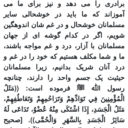
برادری را می دهد و نیز برای ما می
آموزاند که ما باید در خوشحالی سایر
مسلمانان خوشحال و در غم شان اندوهگین
شویم، اگر در کدام گوشه ای از جهان
مسلمانان با آزار، درد و غم مواجه باشند،
ما و شما مکلف هستیم که خود را در غم و
درد آنان شریک بدانیم، زیرا مسلمانان
حیثیت یک جسم واحد را دارند، چنانچه
رسول ﷲ ﷺ فرموده است:
((مَثَلُ
الْمُؤْمِنِينَ فِي تَوَادِّهِمْ وَتَرَاحُمِهِمْ وَتَعَاطُفِهِمْ،
مَثَلُ الْجَسَدِ، إِذَا اشْتَكَى مِنْهُ عُضْوٌ، تَدَاعَى لَهُ
سَائِرُ الْجَسَدِ بِالسَّهَرِ وَالْحُمَّى)). [صحیح