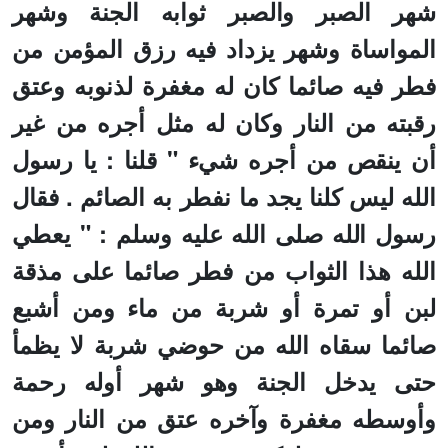
شهر الصبر والصبر ثوابه الجنة وشهر
المواساة وشهر يزداد فيه رزق المؤمن من
فطر فيه صائما كان له مغفرة لذنوبه وعتق
رقبته من النار وكان له مثل أجره من غير
أن ينقص من أجره شيء " قلنا : يا رسول
الله ليس كلنا يجد ما نفطر به الصائم . فقال
رسول الله صلى الله عليه وسلم : " يعطي
الله هذا الثواب من فطر صائما على مذقة
لبن أو تمرة أو شربة من ماء ومن أشبع
صائما سقاه الله من حوضي شربة لا يظمأ
حتى يدخل الجنة وهو شهر أوله رحمة
وأوسطه مغفرة وآخره عتق من النار ومن