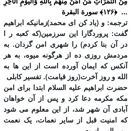
مِنَ الثَّمَرَاتِ مَنْ آمَنَ مِنْهُمْ بِاللَّهِ وَالْيَوْمِ الْآخِرِ
...
﴿۱۲۶﴾‏ سورة البقرة
ترجمه: و (یاد کن ای محمد)زمانیکه ابراهيم
گفت: پروردگارا اين سرزمين(که کعبه ر ا
در آن بنا کردم) را شهرى امن گردان. به
مردمش روزی ده از هرگونه میوه، به هر
آنکس که ایمان آورده است از این ها به
الله و روز آخرت(روز قیامت). تفسیر کابلی
حضرت ابراهیم عليه السلام ابتدا برای امن
مکه مکرمه دعا کرد و پس از آن خواهان
آبادی آن شهر شد، از این معلوم می شود
که امنیت قبل از سایر نعمات، یک نعمت
مهم الهی است.