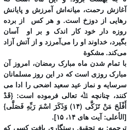
آغازش رحمت، میانه‌اش آمرزش و پایانش
رهایی
از
دوزخ
است. و هر کس
از
برده
روزه دار
خود
کار اندک و بر او
آسان
بگیرد، خداوند او را می‌آمرزد و از آتش آزاد
می‌کند. مشکوة
با
تمام شدن
ماه مبارک رمضان، امروز آن
مبارک روزی است که در این روز مسلمانان
سرسایه و نماز عید سعید اضحی را ادا می
کنند، چنانچه ﷲ تعالی فرموده است: {قَدْ
أَفْلَحَ مَنْ تَزَكَّى (
۱۴)
وَذَكَرَ اسْمَ رَبِّهِ فَصَلَّى}
[الأعلى:
آیت های
۱۴
،
۱۵
].
ترجمه: به تحقیق رستگاری یافت کسی که