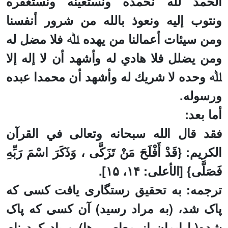
الحمد لله نحمده ونستعينه ونستغفره
ونتوب إليه ونعوذ بالله من شرور أنفسنا
ومن سيئات أعمالنا من يهده ﷲ فلا مضل له
ومن يضلل فلا هادي له وأشهد أن لا إله إلا
ﷲ وحده لا شريك له وأشهد أن محمدا عبده
ورسوله
.
أما بعد
:
فقد قال الله سبحانه وتعالى في القرآن
الكريم: {قَدْ أَفْلَحَ مَنْ تَزَكَّى ،
وَذَكَرَ اسْمَ رَبِّهِ
فَصَلَّى} [الأعلى: ۱۴، ۱۵
]
.
ترجمه: به تحقیق رستگاری یافت کسی که
پاک شد، (به مراد رسید) آن کسی که پاک
شده(با ایمان از معاصی ها) و یاد کرد نام