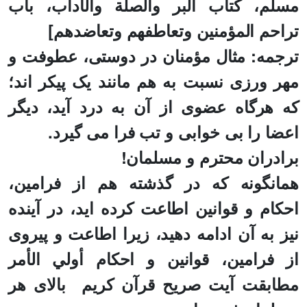
مسلم، كتاب البر والصلة والآداب، باب
تراحم المؤمنين وتعاطفهم وتعاضدهم]
ترجمه: مثال مؤمنان در دوستى، عطوفت و
مهر ورزى نسبت به هم مانند يک پيكر اند؛
كه هرگاه عضوى از آن به درد آيد، ديگر
اعضا را بى خوابى و تب فرا مى گيرد.
برادران محترم و مسلمان!
همانگونه که در گذشته هم
از فرامین،
احکام و قوانین اطاعت کرده اید، در آینده
نیز به آن ادامه دهید،
زیرا اطاعت و پیروی
از فرامین، قوانین و احکام أولي الأمر
مطابقت آیت صریح قرآن کریم
بالای هر