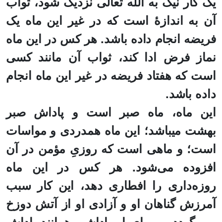
یک کار نیک به
الله تعالی
نزدیک شود،
ثواب
آن به اندازۀ است که
در غیر این ماه یک
فریضه انجام داده باشد
.
هر کس در این ماه
نماز
فرض
ادا کند
،
ثواب آن
مانند کسی
است که هفتاد فریضه در غیر این ماه انجام
داده باشد.
این ماه، ماه صبر است و پاداش صبر
بهشت میباشد؛
این
ماه همدردی و مواسات
است؛ و ماه
ی
است که روزیِ مؤمن در آن
افزوده می‌شود. هر کس در این ماه
روزه‌داری را افطاری دهد، این کار سبب
آمرزش گناهان او و آزادی او از آتش دوزخ
می‌ گردد، و برای او پاداشی همانند پاداش