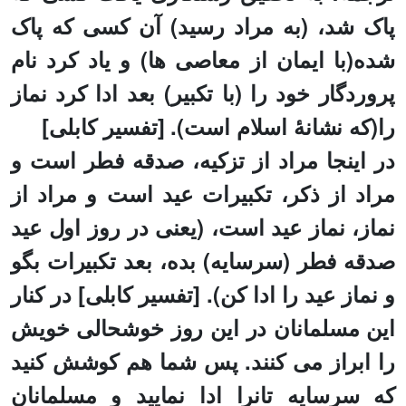
پاک شد، (به مراد رسید) آن کسی که پاک
شده(با ایمان از معاصی ها) و یاد کرد نام
پروردگار خود را (با تکبیر) بعد ادا کرد نماز
را(که نشانۀ اسلام است). [تفسیر کابلی]
در اینجا مراد از تزکیه، صدقه فطر است و
مراد از ذکر، تکبیرات عید است و مراد از
نماز، نماز عید است، (یعنی در روز
اول
عید
صدقه فطر (سرسایه) بده، بعد تکبیرات بگو
و نماز عید را ادا کن). [تفسیر کابلی]
در کنار
این مسلمانان در این روز خوشحالی خویش
را ابراز می کنند. پس شما هم کوشش کنید
که سرسایه تانرا ادا نمایید و مسلمانان