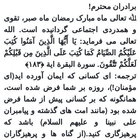
برادران محترم!
ﷲ تعالی ما
ه
مبارک رمضان ماه صبر، تقوی
و همدردی اجتماعی گردانیده است. الله
تعالی می فرماید: يَا أَيُّهَا الَّذِينَ آمَنُوا كُتِبَ
عَلَيْكُمُ الصِّيَامُ كَمَا كُتِبَ عَلَى الَّذِينَ مِن قَبْلِكُمْ
لَعَلَّكُمْ تَتَّقُونَ‏. سورة البقرة ایة ﴿١٨٣﴾
ترجمه: ای کسانی که ایمان آورده اید(ای
مؤمنان!)، روزه بر شما فرض شده است،
همانگونه که بر کسانی پیش از شما فرض
شده بود (مانند امت های گذشته و پیامبران
علی نبینا و علیهم السلام) باشد که
پرهیزگاری کنید
.
(از گناه ها و پرهیزگاران