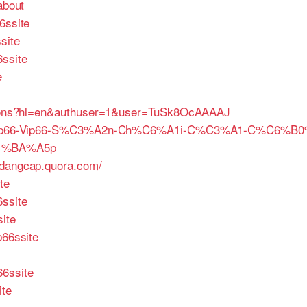
about
6ssite
site
ssite
e
tations?hl=en&authuser=1&user=TuSk8OcAAAAJ
ile/Vip66-Vip66-S%C3%A2n-Ch%C6%A1i-C%C3%A1-C%C6%
1%BA%A5p
cdangcap.quora.com/
te
6ssite
ite
p66ssite
66ssite
ite