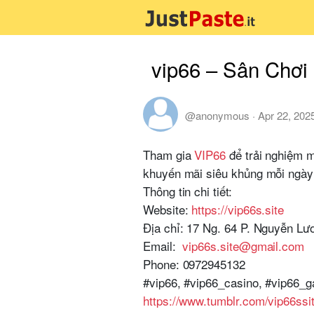
vip66 – Sân Chơ
@anonymous
·
Apr 22, 202
Tham gia
VIP66
để trải nghiệm m
khuyến mãi siêu khủng mỗi ngày
Thông tin chi tiết:
Website:
https://vip66s.site
Địa chỉ: 17 Ng. 64 P. Nguyễn L
Email:
vip66s.site@gmail.com
Phone: 0972945132
#vip66, #vip66_casino, #vip66
https://www.tumblr.com/vip66ssi