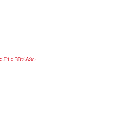
B0%E1%BB%A3c-