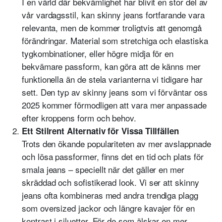
I en värld där bekvämlighet har blivit en stor del av
vår vardagsstil, kan skinny jeans fortfarande vara
relevanta, men de kommer troligtvis att genomgå
förändringar. Material som stretchiga och elastiska
tygkombinationer, eller högre midja för en
bekvämare passform, kan göra att de känns mer
funktionella än de stela varianterna vi tidigare har
sett. Den typ av skinny jeans som vi förväntar oss
2025 kommer förmodligen att vara mer anpassade
efter kroppens form och behov.
Ett Stilrent Alternativ för Vissa Tillfällen
Trots den ökande populariteten av mer avslappnade
och lösa passformer, finns det en tid och plats för
smala jeans – speciellt när det gäller en mer
skräddad och sofistikerad look. Vi ser att skinny
jeans ofta kombineras med andra trendiga plagg
som oversized jackor och längre kavajer för en
kontrast i siluetter. För de som älskar en mer