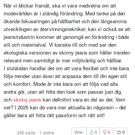
När vi blickar framåt, ska vi vara medvetna om att
modevärlden är i ständig förändring. Med tanke på den
ökande fokuseringen på hållbarhet och den långsamma
utvecklingen av återvinningstekniker, kan vi också se att
jeansindustrin kommer att genomgå en förändring i både
stil och materialval. Vi kanske till och med ser den
ekologiska versionen av skinny jeans som håller trenden
relevant men samtidigt är mer miljövänlig och hållbar.
I slutändan handlar det om att vara flexibel och inte bara
följa trender utan även att anpassa dem till din egen stil
och komfort. Mode är inte bara om att följa vad alla
andra gör, utan att hitta den look som passar just dig,
och
skinny jeans
kan definitivt vara en del av det. Vem
vet? I 2025 kan de vara mer aktuella än någonsin – det
gäller bara att hitta rätt passform och rätt stil!
Vote:
0
0
0
245
visits
·
1
online