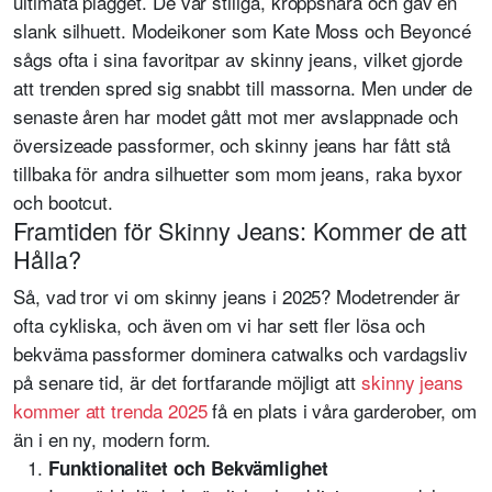
ultimata plagget. De var stiliga, kroppsnära och gav en
slank silhuett. Modeikoner som Kate Moss och Beyoncé
sågs ofta i sina favoritpar av skinny jeans, vilket gjorde
att trenden spred sig snabbt till massorna. Men under de
senaste åren har modet gått mot mer avslappnade och
översizeade passformer, och skinny jeans har fått stå
tillbaka för andra silhuetter som mom jeans, raka byxor
och bootcut.
Framtiden för Skinny Jeans: Kommer de att
Hålla?
Så, vad tror vi om skinny jeans i 2025? Modetrender är
ofta cykliska, och även om vi har sett fler lösa och
bekväma passformer dominera catwalks och vardagsliv
på senare tid, är det fortfarande möjligt att
skinny jeans
kommer att trenda 2025
få en plats i våra garderober, om
än i en ny, modern form.
Funktionalitet och Bekvämlighet