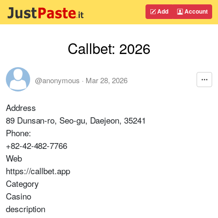
Add
Account
Callbet: 2026
@anonymous
·
Mar 28, 2026
Address
89 Dunsan-ro, Seo-gu,
Daejeon
, 35241
Phone:
+82-42-482-7766
Web
https://callbet.app
Category
Casino
description