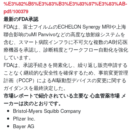
%E3%82%B5%E3%83%B3%E3%83%97%E3%83%AB-
pdf/100379
最新のFDA承認
FDAは、富士フイルムのECHELON Synergy MRIや上海
聯合影响のuMI Panvivoなどの高度な放射線システムを
含む、スマート病院インフラに不可欠な複数のAI対応医
療機器を承認し、診断精度とワークフロー自動化を強化
しています。
FDAは、承認手続きを簡素化し、繰り返し販売申請する
ことなく継続的な安全性を確保するため、事前変更管理
計画（PCCP）によるAI駆動型デバイスの変更に関する
ガイダンスを最終決定した。
市場レポートで紹介されている主要な 心血管薬市場 メ
ーカーは次のとおりです。
Bristol-Myers Squibb Company
Pfizer Inc.
Bayer AG