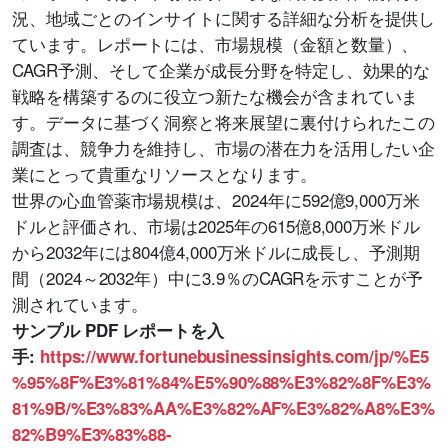
況、地域ごとのインサイトに関する詳細な分析を提供し
ています。レポートには、市場規模（金額と数量）、
CAGR予測、そして企業が成長分野を特定し、効果的な
戦略を構築するのに役立つ新たな機会が含まれていま
す。データに基づく洞察と将来展望に裏付けられたこの
調査は、競争力を維持し、市場の潜在力を活用したい企
業にとって貴重なリソースとなります。
世界の心血管薬市場規模は、2024年に592億9,000万米
ドルと評価され、市場は2025年の615億8,000万米ドル
から2032年には804億4,000万米ドルに成長し、予測期
間（2024～2032年）中に3.9％のCAGRを示すことが予
測されています。
サンプル PDF レポートを入
手
:
https://www.fortunebusinessinsights.com/jp/%E5
%95%8F%E3%81%84%E5%90%88%E3%82%8F%E3%
81%9B/%E3%83%AA%E3%82%AF%E3%82%A8%E3%
82%B9%E3%83%88-