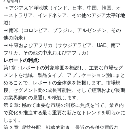
⇥ アジア太平洋地域（インド、日本、中国、韓国、オ
ーストラリア、インドネシア、その他のアジア太平洋地
域）
⇥ 南米（コロンビア、ブラジル、アルゼンチン、その
他の南米）
⇥ 中東およびアフリカ（サウジアラビア、UAE、南ア
フリカ、その他の中東およびアフリカ）
レポートの利点:
第1章：レポートの対象範囲を概説し、主要な市場セグ
メントを地域、製品タイプ、アプリケーション別にまと
めることで、レポートの全体像を把握します。市場規
模、セグメント間の成長可能性、そして短期および長期
の業界動向の見通しを概観します。
第 2 章: 極めて重要な市場の洞察に焦点を当て、業界内
で変化を推進する最も重要な新たなトレンドを明らかに
します。
第 3 章: 収益分配、戦略的動き、最近の合併や買収な