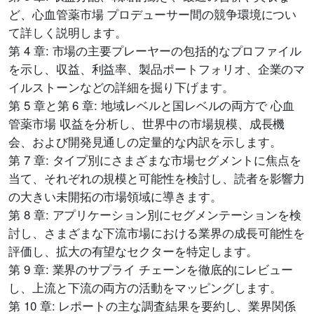
ど、心血管薬市場 プロデューサー間の競争環境につい
て詳しく説明します。
第 4 章: 市場の主要プレーヤーの包括的なプロファイル
を示し、収益、利益率、製品ポートフォリオ、企業のマ
イルストーンなどの詳細を掘り下げます。
第 5 章と第 6 章: 地域レベルと国レベルの両方で 心血
管薬市場 収益を分析し、世界中の市場規模、成長機
会、および開発見通しの定量的な内訳を示します。
第 7 章: タイプ別にさまざまな市場セグメントに焦点を
当て、それぞれの規模と可能性を検討し、読者を影響力
の大きい未開拓の市場領域に導きます。
第 8 章: アプリケーション別にセグメンテーションを検
討し、さまざまな下流市場における業界の成長可能性を
評価し、拡大の有望なセクターを特定します。
第 9 章: 業界のサプライ チェーンを徹底的にレビュー
し、上流と下流の両方の活動をマッピングします。
第 10 章: レポートの主な調査結果を要約し、業界関係