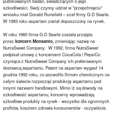
publikowanych badań, świadczących o jego
szkodliwości. Swój czynny udział w "przepchnięciu"
wniosku miał Donald Rumsfeld – szef firmy G.D Searle.
W 1983 roku aspartam został dopuszczony na rynek.
W roku 1985 firma G.D Searle została przejęta
przez
zmieniając nazwę na
koncern Monsanto,
NutraSweet Company. W 1992, firma NutraSweet
podpisał umowę z koncernami CocaCola i PepsiCo
czyniąca z NutraSweet Company ich preferowanym
dostawcą aspartamu. Patent na aspartam wygasł 14
grudnia 1992 roku, co pozwoliło firmom chemicznym na
całym świecie rozpocząć produkcję aspartamu pod
innymi nazwami handlowymi. Mimo iż są dowody na
szkodliwość aspartamu, koncerny wprowadzają
szkodliwe produkty na rynek - wszystko dla ogromnych
profitów, kosztem zdrowia konsumentów - oczywiście.