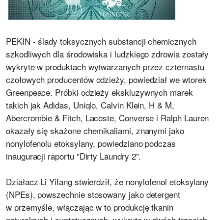
PEKIN - ślady toksycznych substancji chemicznych
szkodliwych dla środowiska i ludzkiego zdrowia zostały
wykryte w produktach wytwarzanych przez czternastu
czołowych producentów odzieży, powiedział we wtorek
Greenpeace. Próbki odzieży ekskluzywnych marek
takich jak Adidas, Uniqlo, Calvin Klein, H & M,
Abercrombie & Fitch, Lacoste, Converse i Ralph Lauren
okazały się skażone chemikaliami, znanymi jako
nonylofenolu etoksylany, powiedziano podczas
inauguracji raportu "Dirty Laundry 2".
Działacz Li Yifang stwierdził, że nonylofenol etoksylany
(NPEs), powszechnie stosowany jako detergent
w przemyśle, włączając w to produkcję tkanin
naturalnych i syntetycznych, wykryto w dwóch trzecich