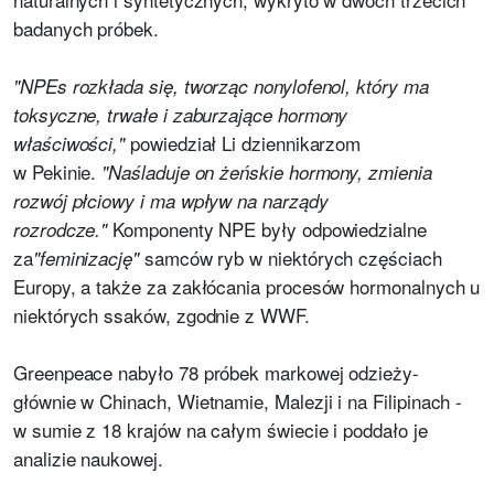
badanych próbek.
"NPEs rozkłada się, tworząc nonylofenol, który ma
toksyczne, trwałe i zaburzające hormony
powiedział Li dziennikarzom
właściwości,"
w Pekinie.
"Naśladuje on żeńskie hormony, zmienia
rozwój płciowy i ma wpływ na narządy
Komponenty NPE były odpowiedzialne
rozrodcze."
za
samców ryb w niektórych częściach
"feminizację"
Europy, a także za zakłócania procesów hormonalnych u
niektórych ssaków, zgodnie z WWF.
Greenpeace nabyło 78 próbek markowej odzieży-
głównie w Chinach, Wietnamie, Malezji i na Filipinach -
w sumie z 18 krajów na całym świecie i poddało je
analizie naukowej.