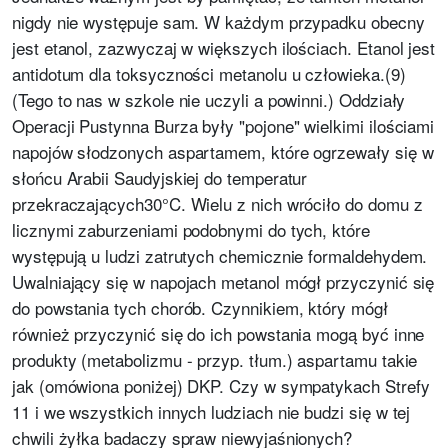
nigdy nie występuje sam. W każdym przypadku obecny
jest etanol, zazwyczaj w większych ilościach. Etanol jest
antidotum dla toksyczności metanolu u człowieka.(9)
(Tego to nas w szkole nie uczyli a powinni.) Oddziały
Operacji Pustynna Burza były "pojone" wielkimi ilościami
napojów słodzonych aspartamem, które ogrzewały się w
słońcu Arabii Saudyjskiej do temperatur
przekraczających30°C. Wielu z nich wróciło do domu z
licznymi zaburzeniami podobnymi do tych, które
występują u ludzi zatrutych chemicznie formaldehydem.
Uwalniający się w napojach metanol mógł przyczynić się
do powstania tych chorób. Czynnikiem, który mógł
również przyczynić się do ich powstania mogą być inne
produkty (metabolizmu - przyp. tłum.) aspartamu takie
jak (omówiona poniżej) DKP. Czy w sympatykach Strefy
11 i we wszystkich innych ludziach nie budzi się w tej
chwili żyłka badaczy spraw niewyjaśnionych?