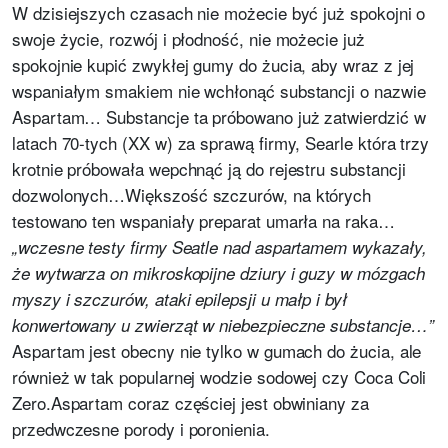
W dzisiejszych czasach nie możecie być już spokojni o
swoje życie, rozwój i płodność, nie możecie już
spokojnie kupić zwykłej gumy do żucia, aby wraz z jej
wspaniałym smakiem nie wchłonąć substancji o nazwie
Aspartam… Substancje ta próbowano już zatwierdzić w
latach 70-tych (XX w) za sprawą firmy, Searle która trzy
krotnie próbowała wepchnąć ją do rejestru substancji
dozwolonych…Większość szczurów, na których
testowano ten wspaniały preparat umarła na raka…
„wczesne testy firmy Seatle nad aspartamem wykazały,
że wytwarza on mikroskopijne dziury i guzy w mózgach
myszy i szczurów, ataki epilepsji u małp i był
konwertowany u zwierząt w niebezpieczne substancje…”
Aspartam jest obecny nie tylko w gumach do żucia, ale
również w tak popularnej wodzie sodowej czy Coca Coli
Zero.Aspartam coraz częściej jest obwiniany za
przedwczesne porody i poronienia.