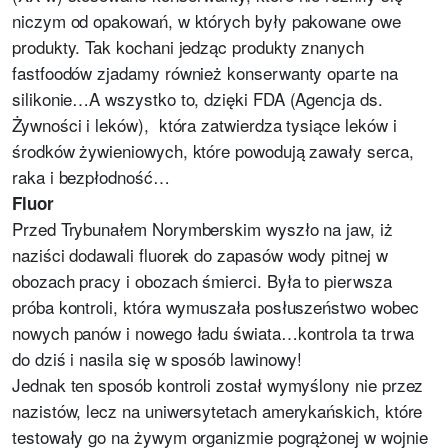
niczym od opakowań, w których były pakowane owe
produkty. Tak kochani jedząc produkty znanych
fastfoodów zjadamy również konserwanty oparte na
silikonie…A wszystko to, dzięki FDA (Agencja ds.
Żywności i leków), która zatwierdza tysiące leków i
środków żywieniowych, które powodują zawały serca,
raka i bezpłodność…
Fluor
Przed Trybunałem Norymberskim wyszło na jaw, iż
naziści dodawali fluorek do zapasów wody pitnej w
obozach pracy i obozach śmierci. Była to pierwsza
próba kontroli, która wymuszała posłuszeństwo wobec
nowych panów i nowego ładu świata…kontrola ta trwa
do dziś i nasila się w sposób lawinowy!
Jednak ten sposób kontroli został wymyślony nie przez
nazistów, lecz na uniwersytetach amerykańskich, które
testowały go na żywym organizmie pogrążonej w wojnie