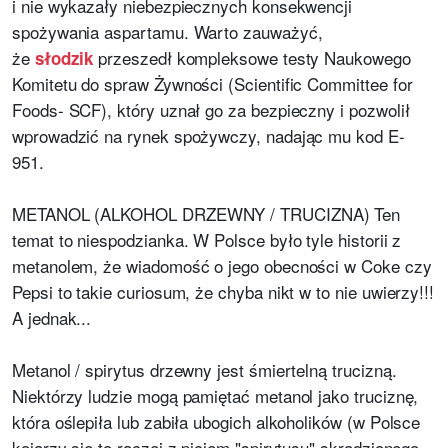
i nie wykazały niebezpiecznych konsekwencji
spożywania aspartamu. Warto zauważyć,
że
przeszedł kompleksowe testy Naukowego
słodzik
Komitetu do spraw Żywności (Scientific Committee for
Foods- SCF), który uznał go za bezpieczny i pozwolił
wprowadzić na rynek spożywczy, nadając mu kod E-
951.
METANOL (ALKOHOL DRZEWNY / TRUCIZNA) Ten
temat to niespodzianka. W Polsce było tyle historii z
metanolem, że wiadomość o jego obecności w Coke czy
Pepsi to takie curiosum, że chyba nikt w to nie uwierzy!!!
A jednak...
Metanol / spirytus drzewny jest śmiertelną trucizną.
Niektórzy ludzie mogą pamiętać metanol jako truciznę,
która oślepiła lub zabiła ubogich alkoholików (w Polsce
kojarzy się to raczej z piciem "spirytusu" skradzionego