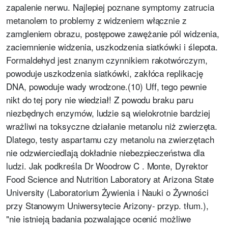
zapalenie nerwu. Najlepiej poznane symptomy zatrucia
metanolem to problemy z widzeniem włącznie z
zamgleniem obrazu, postępowe zawężanie pól widzenia,
zaciemnienie widzenia, uszkodzenia siatkówki i ślepota.
Formaldehyd jest znanym czynnikiem rakotwórczym,
powoduje uszkodzenia siatkówki, zakłóca replikację
DNA, powoduje wady wrodzone.(10) Uff, tego pewnie
nikt do tej pory nie wiedział! Z powodu braku paru
niezbędnych enzymów, ludzie są wielokrotnie bardziej
wrażliwi na toksyczne działanie metanolu niż zwierzęta.
Dlatego, testy aspartamu czy metanolu na zwierzętach
nie odzwierciedlają dokładnie niebezpieczeństwa dla
ludzi. Jak podkreśla Dr Woodrow C . Monte, Dyrektor
Food Science and Nutrition Laboratory at Arizona State
University (Laboratorium Żywienia i Nauki o Żywności
przy Stanowym Uniwersytecie Arizony- przyp. tłum.),
"nie istnieją badania pozwalające ocenić możliwe