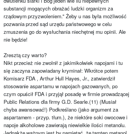
dwutlenku siarki i Bóg jeden wie ilu niepewnych
substancji mogących obrażać ludzki organizm za
rządowym przyzwoleniem." Żeby u nas była możliwość
pozwania przed sąd urzędu państwowego w celu
zmuszenia go do wysłuchania niechętnej mu opinii. Ale
nie będzie!
Zresztą czy warto?
Nikt przecież nie zwolnił z jakimikolwiek napojami i tu
się zaczyna zapowiadany kryminał: Wkrótce potem
Komisarz FDA , Arthur Hull Hayes, Jr., zatwierdził
stosowanie aspartamu w napojach gazowanych, po
czym opuścił FDA i przyjął posadę w firmie prowadzącej
Public Relations dla firmy G.D. Searle.(11) (Musiał
chyba awansować!) Podkreślano (jako argument za
aspartamem - przyp. tłum.), że niektóre soki owocowe i
napoje alkoholowe zawierają niewielkie ilości metanolu.
Jednakże ważnym jest by pamiętać, że tamten metanol