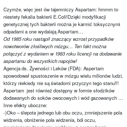
Czymże, więc jest ów tajemniczy Aspartam: hmmm to
niestety fekalia bakterii E.Coli!Dzięki modyfikacji
genetycznej tych bakterii można je karmić toksycznymi
odpadami a one wydalają Aspartam…
Od 1985 roku nastąpił znaczący wzrost przypadków
nowotworów złośliwych mózgu… Ten fakt można
połączyć z wydaniem w 1983 roku licencji na dodawanie
aspartamu do wszystkich napojów!
Agencja ds. Żywności i Leków (FDA): Aspertam
spowodował spustoszenie w mózgu wielu milionów ludzi,
którzy niekiedy nie są świadomi przyczyn tego stanu!!!
Aspertam jest również dostępny w formie słodzików
dodawanych do soków owocowych i wód gazowanych …
Inne efekty uboczne:
-)Oko – ślepota jednego lub obu oczu, zmniejszenie pola
widzenia, obniżenie pola widzenia, ból oczu,