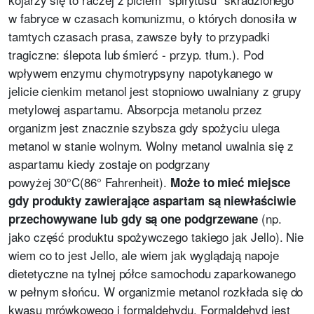
w fabryce w czasach komunizmu, o których donosiła w
tamtych czasach prasa, zawsze były to przypadki
tragiczne: ślepota lub śmierć - przyp. tłum.). Pod
wpływem enzymu chymotrypsyny napotykanego w
jelicie cienkim metanol jest stopniowo uwalniany z grupy
metylowej aspartamu. Absorpcja metanolu przez
organizm jest znacznie szybsza gdy spożyciu ulega
metanol w stanie wolnym. Wolny metanol uwalnia się z
aspartamu kiedy zostaje on podgrzany
powyżej 30°C(86° Fahrenheit).
Może to mieć miejsce
gdy produkty zawierające aspartam są niewłaściwie
(np.
przechowywane lub gdy są one podgrzewane
jako część produktu spożywczego takiego jak Jello). Nie
wiem co to jest Jello, ale wiem jak wyglądają napoje
dietetyczne na tylnej półce samochodu zaparkowanego
w pełnym słońcu. W organizmie metanol rozkłada się do
kwasu mrówkowego i formaldehydu. Formaldehyd jest