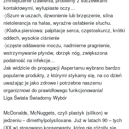
zmniejszenie łzawienia, problemy z soczewkami
kontaktowymi, wyłupiaste oczy…
-)Szum w uszach, dzwonienie lub brzęczenie, silna
nietolerancja na hałas, wyraźne osłabienie słuchu.
-)Klatka piersiowa: palpitacje serca, częstoskurcz, krótki
oddech, wysokie ciśnienie
-)częste oddawanie moczu, nadmierne pragnienie,
wstrzymywanie płynów, obrzęk nóg, zwiększona
podatność na infekcje…
Jak widzicie do propagacji Aspertamu wybrano bardzo
popularne produkty, z którymi stykamy się, na co dzień
uważając je jako zdrowe i potrzebne naszemu
organizmowi do prawidłowego funkcjonowania!
Liga Świata Świadomy Wybór
McDonalds, McNuggets, czyli plastyk (silikon) w
jedzeniu – dimethylpolysiloxane. Już w latach 90 – tych
(XX w) stosowano konserwanty, które nie różniły się