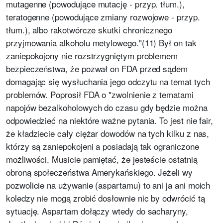
mutagenne (powodujące mutację - przyp. tłum.),
teratogenne (powodujące zmiany rozwojowe - przyp.
tłum.), albo rakotwórcze skutki chronicznego
przyjmowania alkoholu metylowego."(11) Był on tak
zaniepokojony nie rozstrzygniętym problemem
bezpieczeństwa, że pozwał on FDA przed sądem
domagając się wysłuchania jego odczytu na temat tych
problemów. Poprosił FDA o "zwolnienie z tematami
napojów bezalkoholowych do czasu gdy będzie można
odpowiedzieć na niektóre ważne pytania. To jest nie fair,
że kładziecie cały ciężar dowodów na tych kilku z nas,
którzy są zaniepokojeni a posiadają tak ograniczone
możliwości. Musicie pamiętać, że jesteście ostatnią
obroną społeczeństwa Amerykańskiego. Jeżeli wy
pozwolicie na używanie (aspartamu) to ani ja ani moich
koledzy nie mogą zrobić dosłownie nic by odwrócić tą
sytuację. Aspartam dołączy wtedy do sacharyny,