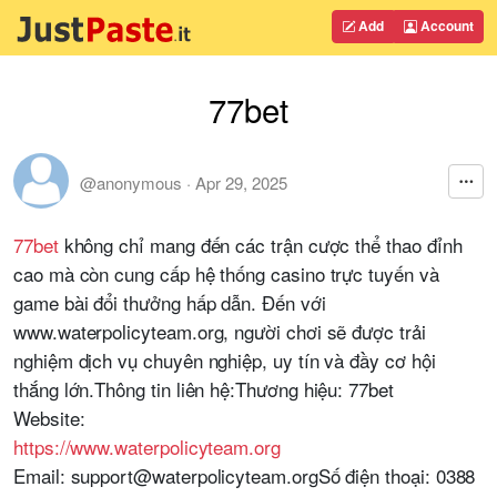
Add
Account
77bet
@anonymous
·
Apr 29, 2025
77bet
không chỉ mang đến các trận cược thể thao đỉnh
cao mà còn cung cấp hệ thống casino trực tuyến và
game bài đổi thưởng hấp dẫn. Đến với
www.waterpolicyteam.org, người chơi sẽ được trải
nghiệm dịch vụ chuyên nghiệp, uy tín và đầy cơ hội
thắng lớn.Thông tin liên hệ:Thương hiệu: 77bet
Website:
https://www.waterpolicyteam.org
Email: support@waterpolicyteam.orgSố điện thoại: 0388