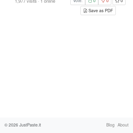
Vote:
0
0
0
1,977
visits
·
1
online
Save as PDF
© 2026
JustPaste.it
Blog
About