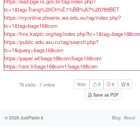
https://ead.pge.rs.gov.br/tag/index.php?
tc=1&tag=Trang%20Ch%E1%BB%A7%20789BET
https://myonline.phoenix.wa.edu.au/tag/index.php?
tc=1&tag=bags168com
https://lms.kaiptc.org/tag/index.php?tc=1&tag=bags168co
https://public.edu.asu.ru/tag/search.php?
tc=1&query=bags168com
https://paper.wf/bags168com/bags168com
https://rant.li/bags168com1/bags168com
Vote:
0
0
0
78
visits
·
1
online
Save as PDF
© 2026
JustPaste.it
Blog
About