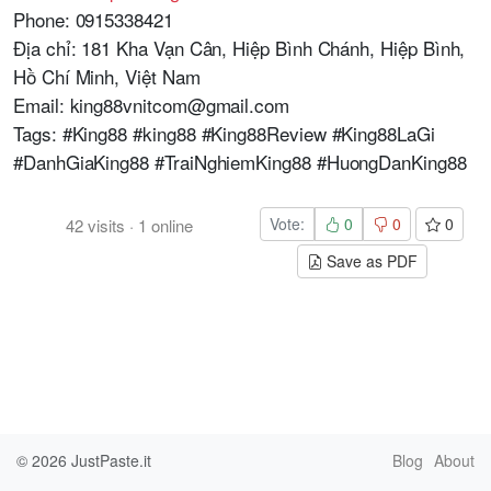
Phone: 0915338421
Địa chỉ: 181 Kha Vạn Cân, Hiệp Bình Chánh, Hiệp Bình,
Hồ Chí Minh, Việt Nam
Email: king88vnitcom@gmail.com
Tags: #King88 #king88 #King88Review #King88LaGi
#DanhGiaKing88 #TraiNghiemKing88 #HuongDanKing88
Vote:
0
0
0
42
visits
·
1
online
Save as PDF
© 2026
JustPaste.it
Blog
About