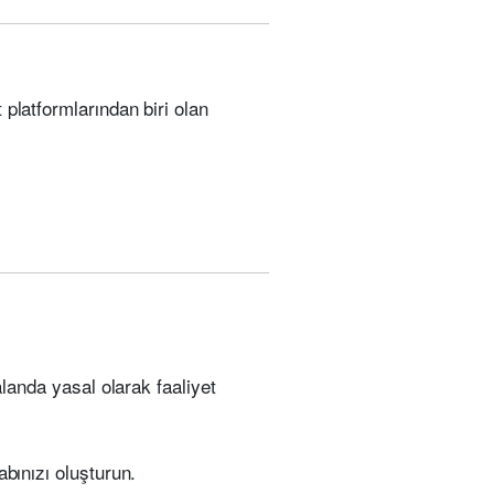
platformlarından biri olan
alanda yasal olarak faaliyet
bınızı oluşturun.