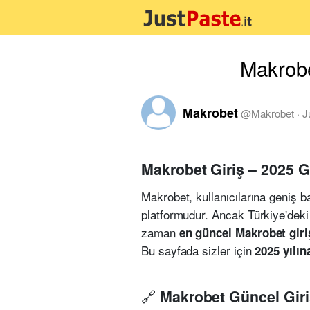
Makrobe
Makrobet
@
Makrobet
·
J
Makrobet Giriş – 2025 G
Makrobet, kullanıcılarına geniş b
platformudur. Ancak Türkiye'deki
zaman
en güncel Makrobet giri
Bu sayfada sizler için
2025 yılın
🔗
Makrobet Güncel Giri